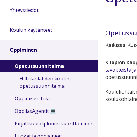
Yhteystiedot
Koulun käytänteet
Opetussu
Kaikissa Ku
Oppiminen
Kuopion kau
Opetussuunnitelma
tavoitteista j
opetussuunnit
Hiltulanlahden koulun
opetussuunnitelma
Koulukohtaise
Oppimisen tuki
koulukohtainen
OppilasAgentit 💻
Kirjallisuusdiplomin suorittaminen
Luokat ja oppiaineet