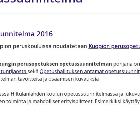
unnitelma 2016
opion peruskouluissa noudatetaan
Kuopion perusopet
pungin perusopetuksen opetussuunnitelman
pohjana o
a tuntijaosta
sekä
Opetushallituksen antamat opetussuunnit
elman tavoitteita ja osaamisen kuvauksia.
ssa Hiltulanlahden koulun opetussuunnitelmassa ja lukuvu
 toiminta ja mahdolliset erityispiirteet. Esimerkiksi käyttäyt