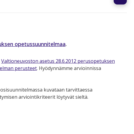
uksen opetussuunnitelmaa
.
n
Valtioneuvoston asetus 28.6.2012 perusopetuksen
elman perusteet
. Hyödynnämme arvioinnissa
osisuunnitelmassa kuvataan tarvittaessa
ymisen arviointikriteerit löytyvät sieltä.