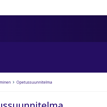
minen
>
Opetussuunnitelma
ussuunnitelma