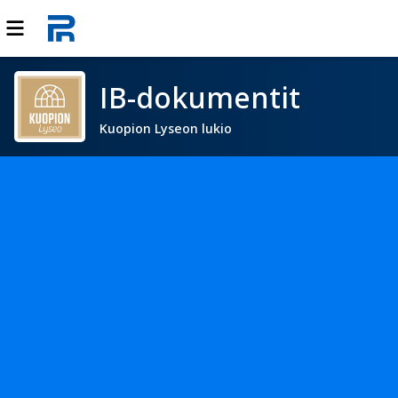
IB-dokumentit
Kuopion Lyseon lukio