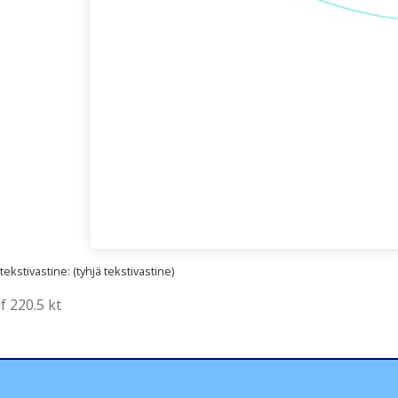
kstivastine: (tyhjä tekstivastine)
f 220.5 kt
lläpidolle