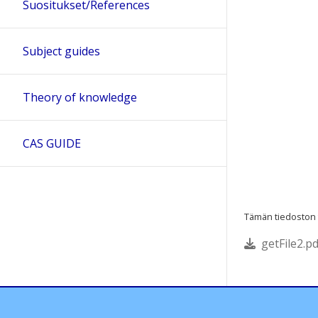
Suositukset/References
Subject guides
Theory of knowledge
CAS GUIDE
Tämän tiedoston te
getFile2.pd
Ohjeet
Lähetä palautetta Peda.net-y