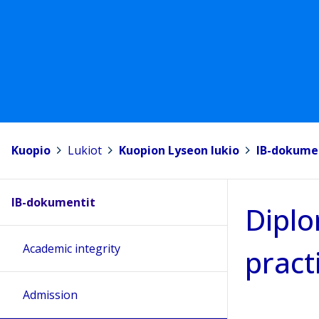
Kuopio
>
Lukiot
>
Kuopion Lyseon lukio
>
IB-dokume
IB-dokumentit
Diplo
Academic integrity
pract
Admission