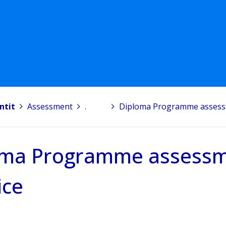
ntit
>
Assessment
>
.
>
Diploma Programme assessme
ma Programme assessme
ice