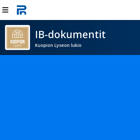
IB-dokumentit
Kuopion Lyseon lukio