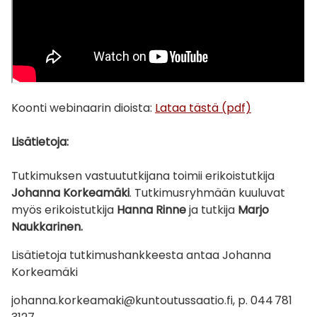
Koonti webinaarin dioista:
Lataa tästä (pdf)
Lisätietoja:
Tutkimuksen vastuututkijana toimii erikoistutkija
Johanna Korkeamäki
.
Tutkimusryhmään kuuluvat
myös erikoistutkija
Hanna Rinne
ja tutkija
Marjo
Naukkarinen.
Lisätietoja tutkimushankkeesta antaa Johanna
Korkeamäki
johanna.korkeamaki@kuntoutussaatio.fi, p. 044 781