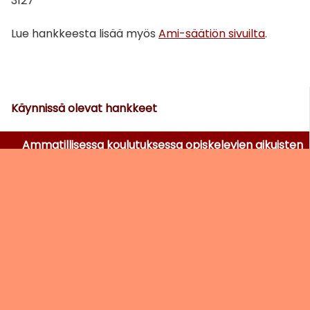
3127
Lue hankkeesta lisää myös
Ami-säätiön sivuilta​
.
Käynnissä olevat hankkeet
Ammatillisessa koulutuksessa opiskelevien aikuisten
oppimisvaikeudet, tuen saanti sekä opiskelu- ja
työelämäpolut
Arvosta osaamista - Maahan muuttaneiden naisten
työllistymisen esteiden poistaminen
Haavoittuvassa asemassa olevien nuorten
sosiaalisen kuntoutuksen tarve ja toteutuminen
Koto-osaajat – Kielitietoisen ohjausosaamisen ja