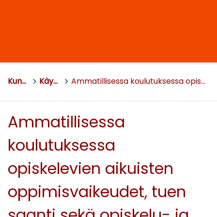
Kuntoutussäätiö
>
Käynnissä olevat hankkeet
>
Ammatillisessa koulutuksessa opiskelevien aikuisten oppimisvaikeudet, tuen saanti sekä opiskelu- ja työelämäpolut
Ammatillisessa
koulutuksessa
opiskelevien aikuisten
oppimisvaikeudet, tuen
saanti sekä opiskelu- ja