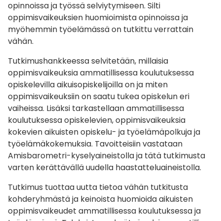
opinnoissa ja työssä selviytymiseen. Silti
oppimisvaikeuksien huomioimista opinnoissa ja
myöhemmin työelämässä on tutkittu verrattain
vähän.
Tutkimushankkeessa selvitetään, millaisia
oppimisvaikeuksia ammatillisessa koulutuksessa
opiskelevilla aikuisopiskelijoilla on ja miten
oppimisvaikeuksiin on saatu tukea opiskelun eri
vaiheissa.
Lisäksi tarkastellaan ammatillisessa
koulutuksessa opiskelevien, oppimisvaikeuksia
kokevien aikuisten opiskelu- ja työelämäpolkuja ja
työelämäkokemuksia. Tavoitteisiin vastataan
Amisbarometri-kyselyaineistolla ja tätä tutkimusta
varten kerättävällä uudella haastatteluaineistolla.
Tutkimus tuottaa uutta tietoa vähän tutkitusta
kohderyhmästä ja keinoista huomioida aikuisten
oppimisvaikeudet ammatillisessa koulutuksessa ja