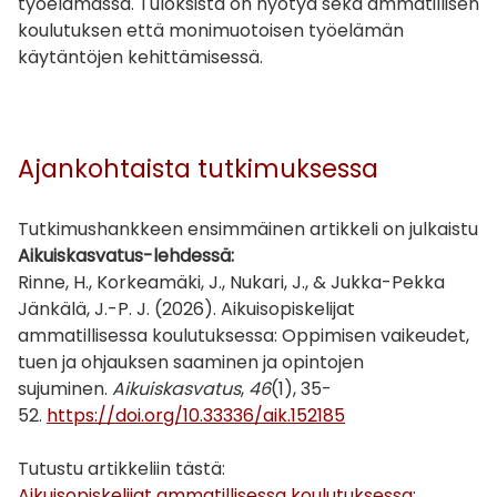
työelämässä. Tuloksista on hyötyä sekä ammatillisen
koulutuksen että monimuotoisen työelämän
käytäntöjen kehittämisessä.
Ajankohtaista tutkimuksessa
Tutkimushankkeen ensimmäinen artikkeli on julkaistu
Aikuiskasvatus-lehdessä:
Rinne, H., Korkeamäki, J., Nukari, J., & Jukka-Pekka
Jänkälä, J.-P. J. (2026). Aikuisopiskelijat
ammatillisessa koulutuksessa: Oppimisen vaikeudet,
tuen ja ohjauksen saaminen ja opintojen
sujuminen.
Aikuiskasvatus
,
46
(1), 35-
52.
https://doi.org/10.33336/aik.152185
Tutustu artikkeliin tästä:
Aikuisopiskelijat ammatillisessa koulutuksessa: