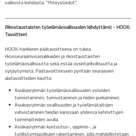
valikosta kohdasta: "Yhteystiedot".
Rikostaustaisten työelämäosallisuuden kiihdyttämö - HOOK:
Tavoitteet
HOOK
-hankkeen
päätavoitteena on tukea
rikosseuraamusasiakkaiden ja rikostaustaisten
työelämäosallisuutta sekä estää uusintarikollisuutta ja
syrjäytymistä. Päätavoitteeseen
pyritään seuraavien
alatavoitteiden kautta:
Asiakasryhmän työelämäosallisuuden esteiden
tunnistaminen, tunnustaminen ja niiden purkaminen.
Asiakasryhmän osallisuuden ja työelämätaitojen
vahvistaminen heidän kanssaan yhdessä kehitettyjen
toimenpiteiden avulla.
Asiakasryhmän kuntoutus-, oppimis-, ja
työllistymispolkujen rakentaminen, jolla mahdollistetaan