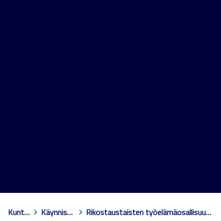
Kuntoutussäätiö
>
Käynnissä olevat hankkeet
>
Rikostaustaisten työelämäosallisuuden kiihdyttämö - HOOK