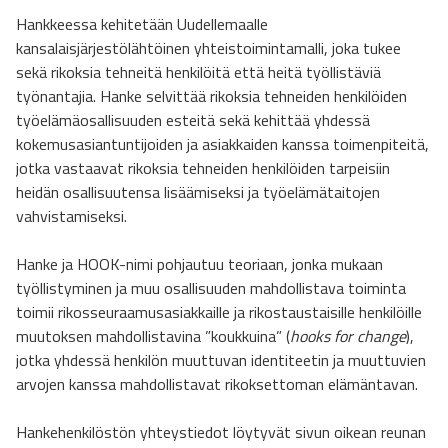
Hankkeessa kehitetään Uudellemaalle
kansalaisjärjestölähtöinen yhteistoimintamalli, joka tukee
sekä rikoksia tehneitä henkilöitä että heitä työllistäviä
työnantajia. Hanke selvittää rikoksia tehneiden henkilöiden
työelämäosallisuuden esteitä sekä kehittää yhdessä
kokemusasiantuntijoiden ja asiakkaiden kanssa toimenpiteitä,
jotka vastaavat rikoksia tehneiden henkilöiden tarpeisiin
heidän osallisuutensa lisäämiseksi ja työelämätaitojen
vahvistamiseksi.
Hanke ja HOOK-nimi pohjautuu teoriaan, jonka mukaan
työllistyminen ja muu osallisuuden mahdollistava toiminta
toimii rikosseuraamusasiakkaille ja rikostaustaisille henkilöille
muutoksen mahdollistavina ”koukkuina” (
hooks for change
),
jotka yhdessä henkilön muuttuvan identiteetin ja muuttuvien
arvojen kanssa mahdollistavat rikoksettoman elämäntavan.
Hankehenkilöstön yhteystiedot löytyvät sivun oikean reunan