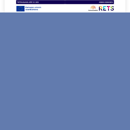
HOOK_Tietosuojaseloste.pdf 443 kt
Rikostaustaisten työelämäosallisuuden kiihdyttämö - HOOK
Yhteystiedot
Blogi
Tulevat tapahtumat
Uutiset