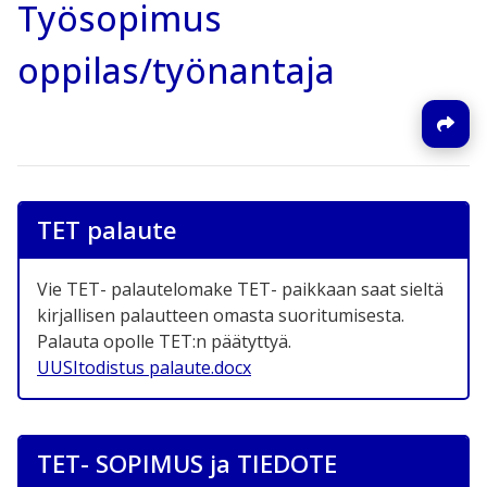
Työsopimus
oppilas/työnantaja
TET palaute
Vie TET- palautelomake TET- paikkaan saat sieltä
kirjallisen palautteen omasta suoritumisesta.
Palauta opolle TET:n päätyttyä.
UUSItodistus palaute.docx
TET- SOPIMUS ja TIEDOTE