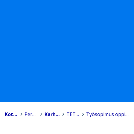
Kotka
>
Peruskoulut
>
Karhuvuoren koulu
>
TET lomakkeet
>
Työsopimus oppilas/työnantaja