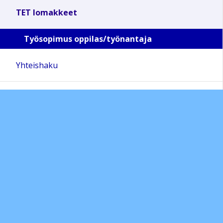
TET lomakkeet
Työsopimus oppilas/työnantaja
Yhteishaku
THL sisäilmakysely 2019
Valinnaisaineet
Sivun alkuun