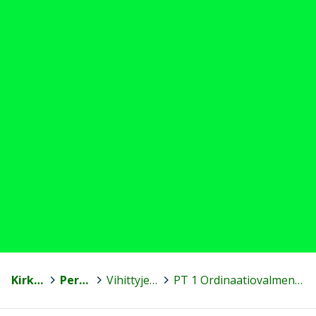
Kirkon koulutus - Suomen ev.lut. kirkko
>
Perehdyttäminen
>
Vihittyjen pappien perehdyttäminen työhön seurakunnassa (PT 2)
>
PT 1 Ordinaatiovalmennus ennen perehdyttämistä