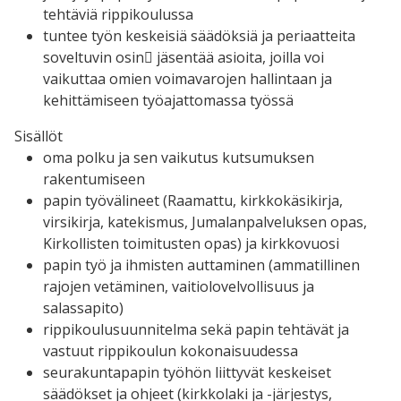
tehtäviä rippikoulussa
tuntee työn keskeisiä säädöksiä ja periaatteita
soveltuvin osin
 jäsentää asioita, joilla voi
vaikuttaa omien voimavarojen hallintaan ja
kehittämiseen työajattomassa
työssä
Sisällöt
oma polku ja sen vaikutus kutsumuksen
rakentumiseen
papin työvälineet (Raamattu, kirkkokäsikirja,
virsikirja, katekismus, Jumalanpalveluksen opas,
Kirkollisten toimitusten opas) ja kirkkovuosi
papin työ ja ihmisten auttaminen (ammatillinen
rajojen vetäminen, vaitiolovelvollisuus ja
salassapito)
rippikoulusuunnitelma sekä papin tehtävät ja
vastuut rippikoulun kokonaisuudessa
seurakuntapapin työhön liittyvät keskeiset
säädökset ja ohjeet (kirkkolaki ja -järjestys,