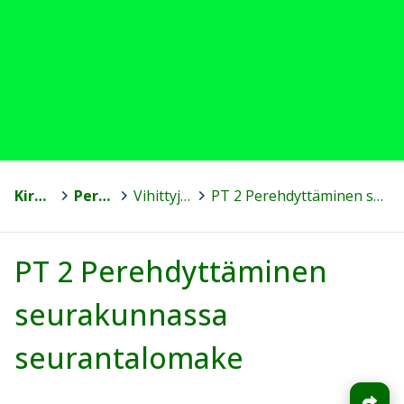
Kirkon koulutus - Suomen ev.lut. kirkko
>
Perehdyttäminen
>
Vihittyjen pappien perehdyttäminen työhön seurakunnassa (PT 2)
>
PT 2 Perehdyttäminen seurakunnassa seurantalomake
PT 2 Perehdyttäminen
seurakunnassa
seurantalomake