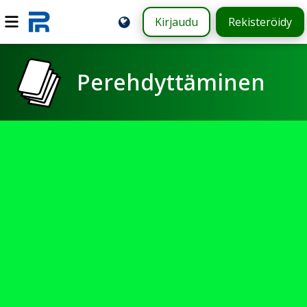
Kirjaudu
Rekisteröidy
Perehdyttäminen