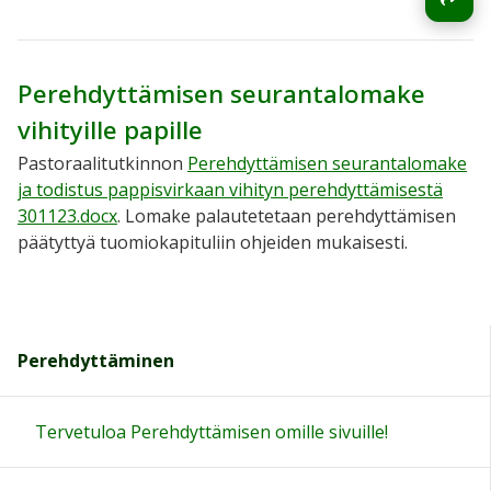
Perehdyttämisen seurantalomake
vihityille papille
Pastoraalitutkinnon
Perehdyttämisen seurantalomake
ja todistus pappisvirkaan vihityn perehdyttämisestä
301123.docx
. Lomake palautetetaan perehdyttämisen
päätyttyä tuomiokapituliin ohjeiden mukaisesti.
Perehdyttäminen
Tervetuloa Perehdyttämisen omille sivuille!