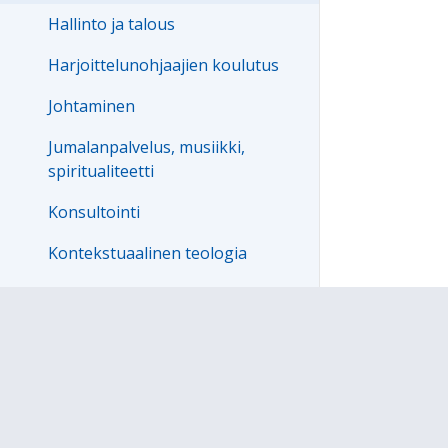
Hallinto ja talous
Harjoittelunohjaajien koulutus
Johtaminen
Jumalanpalvelus, musiikki,
spiritualiteetti
Konsultointi
Kontekstuaalinen teologia
Perheneuvonta
Raamatun tulkinta ja käyttö
Sielunhoito
Työnohjaajakoulutus