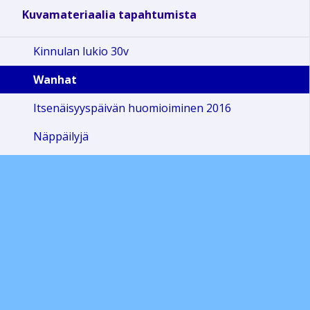
Kuvamateriaalia tapahtumista
Kinnulan lukio 30v
Wanhat
Itsenäisyyspäivän huomioiminen 2016
Näppäilyjä
Penkkarit
Sivun alkuun
Ohjeet
Saavutettavuus