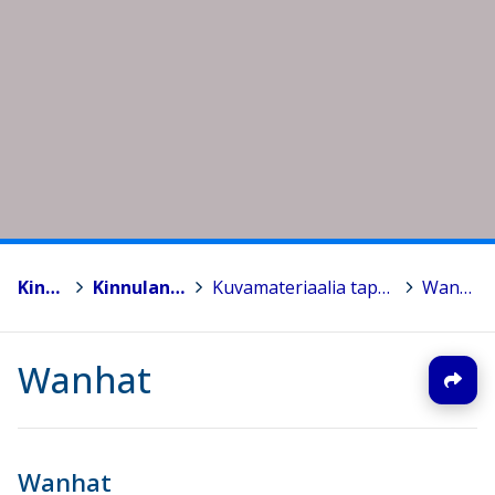
Kinnula
>
Kinnulan lukio
>
Kuvamateriaalia tapahtumista
>
Wanhat
Wanhat
Wanhat