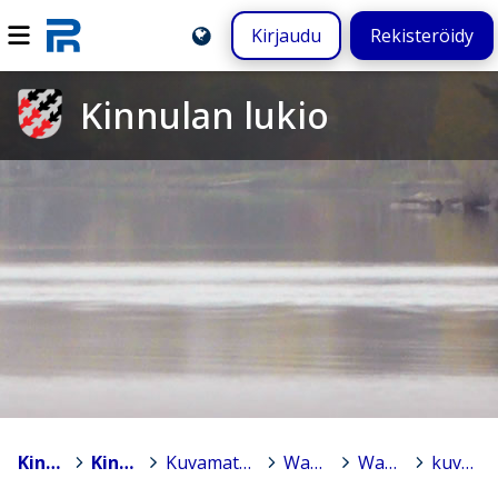
Kirjaudu
Rekisteröidy
Kinnulan lukio
Kinnula
>
Kinnulan lukio
>
Kuvamateriaalia tapahtumista
>
Wanhat
>
Wanhat
>
kuv1.png