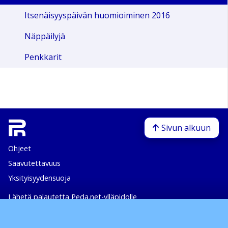
Itsenäisyyspäivän huomioiminen 2016
Näppäilyjä
Penkkarit
Sivun alkuun
Ohjeet
Saavutettavuus
Yksityisyydensuoja
Lähetä palautetta Peda.net-ylläpidolle
Ilmoita asiaton sisältö
Tämän sivun lisenssi
Peda.net-yleislisenssi