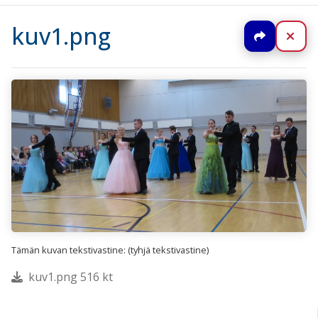
kuv1.png
Jaa
Sul
Tämän kuvan tekstivastine: (tyhjä tekstivastine)
kuv1.png 516 kt