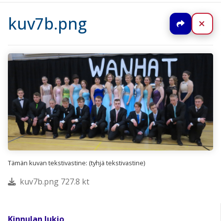
kuv7b.png
Jaa
Sul
Tämän kuvan tekstivastine: (tyhjä tekstivastine)
kuv7b.png 727.8 kt
Kinnulan lukio