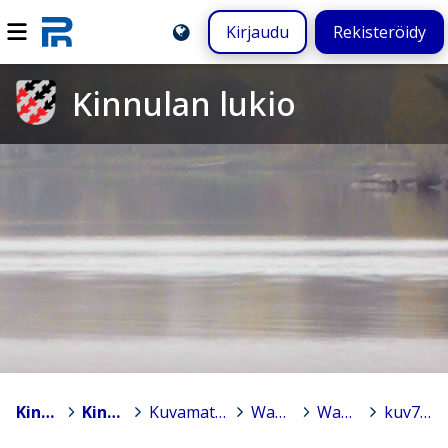
Kirjaudu
Rekisteröidy
Kinnulan lukio
Kinnula
>
Kinnulan lukio
>
Kuvamateriaalia tapahtumista
>
Wanhat
>
Wanhat
>
kuv7b.png