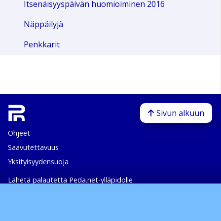
Itsenäisyyspäivän huomioiminen 2016
Näppäilyjä
Penkkarit
Sivun alkuun
Ohjeet
Saavutettavuus
Yksityisyydensuoja
Lähetä palautetta Peda.net-ylläpidolle
Ilmoita asiaton sisältö
Tämän sivun lisenssi
Peda.net-yleislisenssi