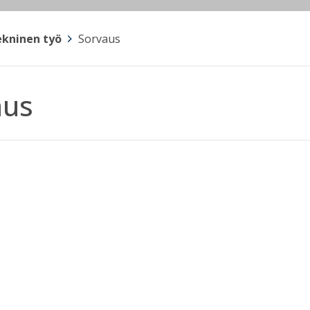
kninen työ
>
Sorvaus
aus