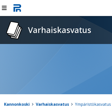
Varhaiskasvatus
Kannonkoski
>
Varhaiskasvatus
>
Ympäristökasvatus