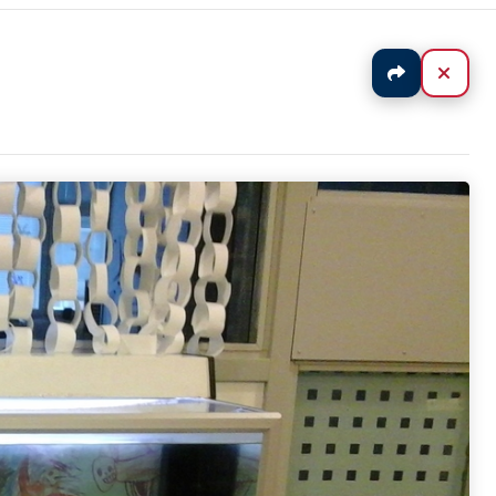
Jaa
Sulj