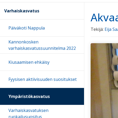
Varhaiskasvatus
Akva
Päiväkoti Nappula
Tekijä:
Eija Sa
Kannonkosken
varhaiskasvatussuunnitelma 2022
Kiusaamisen ehkäisy
Fyysisen aktiivisuuden suositukset
Ympäristökasvatus
Varhaiskasvatuksen
ruokailusuositus