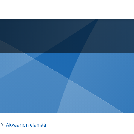
>
Akvaarion elämää