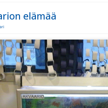
arion elämää
ari