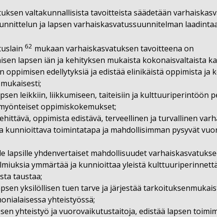
uksen valtakunnallisista tavoitteista säädetään varhaiskasv
uunnittelun ja lapsen varhaiskasvatussuunnitelman laadintaa,
62
tuslain
mukaan varhaiskasvatuksen tavoitteena on
aisen lapsen iän ja kehityksen mukaista kokonaisvaltaista kas
n oppimisen edellytyksiä ja edistää elinikäistä oppimista ja 
 mukaisesti;
apsen leikkiin, liikkumiseen, taiteisiin ja kulttuuriperintöö
 myönteiset oppimiskokemukset;
ehittävä, oppimista edistävä, terveellinen ja turvallinen va
sta kunnioittava toimintatapa ja mahdollisimman pysyvät vu
ille lapsille yhdenvertaiset mahdollisuudet varhaiskasvatuks
miuksia ymmärtää ja kunnioittaa yleistä kulttuuriperinnettä s
sta taustaa;
lapsen yksilöllisen tuen tarve ja järjestää tarkoituksenmuka
monialaisessa yhteistyössä;
psen yhteistyö­ ja vuorovaikutustaitoja, edistää lapsen toimi