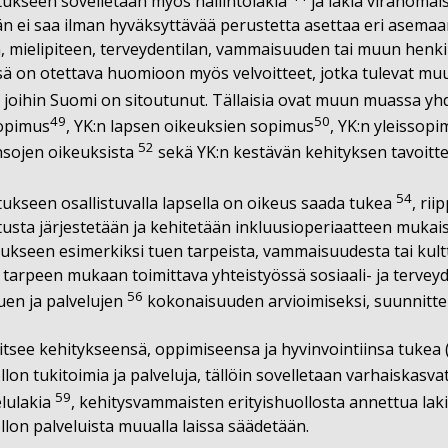
ukseen sovelletaan myös hallintolakia
ja lakia viranomai
 ei saa ilman hyväksyttävää perustetta asettaa eri asemaa
mielipiteen, terveydentilan, vammaisuuden tai muun henkil
sä on otettava huomioon myös velvoitteet, jotka tulevat mu
 joihin Suomi on sitoutunut. Tällaisia ovat muun muassa yh
49
50
opimus
, YK:n lapsen oikeuksien sopimus
, YK:n yleissop
52
nsojen oikeuksista
sekä YK:n kestävän kehityksen tavoitt
54
ukseen osallistuvalla lapsella on oikeus saada tukea
, ri
sta järjestetään ja kehitetään inkluusioperiaatteen mukaisest
ukseen esimerkiksi tuen tarpeista, vammaisuudesta tai kult
n tarpeen mukaan toimittava yhteistyössä sosiaali- ja terve
56
uen ja palvelujen
kokonaisuuden arvioimiseksi, suunnittele
vitsee kehitykseensä, oppimiseensa ja hyvinvointiinsa tukea (
lon tukitoimia ja palveluja, tällöin sovelletaan varhaiskasva
59
lulakia
, kehitysvammaisten erityishuollosta annettua lak
lon palveluista muualla laissa säädetään.