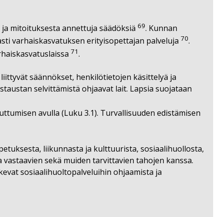
69
ja mitoituksesta annettuja säädöksiä
. Kunnan
70
asti varhaiskasvatuksen erityisopettajan palveluja
.
71
rhaiskasvatuslaissa
.
ittyvät säännökset, henkilötietojen käsittelyä ja
taustan selvittämistä ohjaavat lait. Lapsia suojataan
ttumisen avulla (Luku 3.1). Turvallisuuden edistämisen
etuksesta, liikunnasta ja kulttuurista, sosiaalihuollosta,
 vastaavien sekä muiden tarvittavien tahojen kanssa.
evat sosiaalihuoltopalveluihin ohjaamista ja