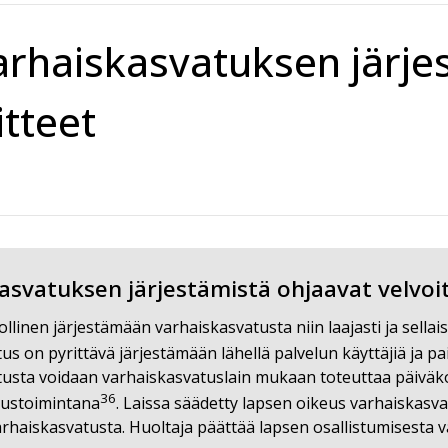
arhaiskasvatuksen järje
itteet
asvatuksen järjestämistä ohjaavat velvoi
ollinen järjestämään varhaiskasvatusta niin laajasti ja sell
s on pyrittävä järjestämään lähellä palvelun käyttäjiä ja pai
usta voidaan varhaiskasvatuslain mukaan toteuttaa päiväk
36
tustoimintana
. Laissa säädetty lapsen oikeus varhaiskasv
rhaiskasvatusta. Huoltaja päättää lapsen osallistumisesta v