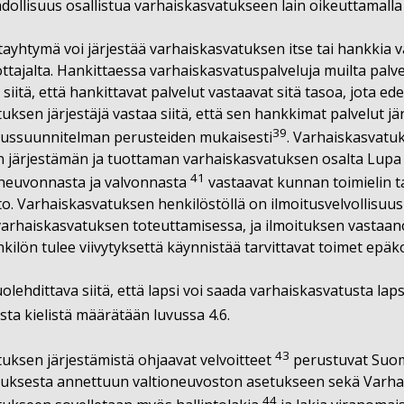
hdollisuus osallistua varhaiskasvatukseen lain oikeuttamalla 
ayhtymä voi järjestää varhaiskasvatuksen itse tai hankkia var
ottajalta. Hankittaessa varhaiskasvatuspalveluja muilta palv
siitä, että hankittavat palvelut vastaavat sitä tasoa, jota ed
uksen järjestäjä vastaa siitä, että sen hankkimat palvelut 
39
tussuunnitelman perusteiden mukaisesti
. Varhaiskasvatu
järjestämän ja tuottaman varhaiskasvatuksen osalta Lupa­ j
41
 neuvonnasta ja valvonnasta
vastaavat kunnan toimielin ta
to. Varhaiskasvatuksen henkilöstöllä on ilmoitusvelvollis
arhaiskasvatuksen toteuttamisessa, ja ilmoituksen vastaa
kilön tulee viivytyksettä käynnistää tarvittavat toimet epä
lehdittava siitä, että lapsi voi saada varhaiskasvatusta lap
ista kielistä määrätään luvussa 4.6.
43
uksen järjestämistä ohjaavat velvoitteet
perustuvat Suome
uksesta annettuun valtioneuvoston asetukseen sekä Varhai
44