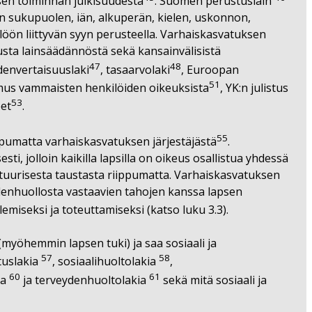
sen toiminnan julkisuudesta
. Suomen perustuslain
n sukupuolen, iän, alkuperän, kielen, uskonnon,
öön liittyvän syyn perusteella. Varhaiskasvatuksen
usta lainsäädännöstä sekä kansainvälisistä
47
48
denvertaisuuslaki
, tasa­arvolaki
, Euroopan
51
imus vammaisten henkilöiden oikeuksista
, YK:n julistus
53
eet
.
55
ippumatta varhaiskasvatuksen järjestäjästä
.
i, jolloin kaikilla lapsilla on oikeus osallistua yhdessä
tuurisesta taustasta riippumatta. Varhaiskasvatuksen
ydenhuollosta vastaavien tahojen kanssa lapsen
miseksi ja toteuttamiseksi (katso luku 3.3).
myöhemmin lapsen tuki) ja saa sosiaali­ ja
57
58
tuslakia
, sosiaalihuoltolakia
,
60
61
ia
ja terveydenhuoltolakia
sekä mitä sosiaali­ ja