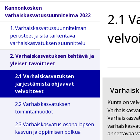
Kannonkosken
2.1 V
varhaiskasvatussuunnitelma 2022
1. Varhaiskasvatussuunnitelman
velvo
perusteet ja sitä tarkentava
varhaiskasvatuksen suunnittelu
2. Varhaiskasvatuksen tehtävä ja
yleiset tavoitteet
2.1 Varhaiskasvatuksen
järjestämistä ohjaavat
Varhaisk
velvoitteet
Kunta on velv
2.2 Varhaiskasvatuksen
Varhaiskasvatu
toimintamuodot
Varhaiskasvat
2.3 Varhaiskasvatus osana lapsen
varhaiskasva
kasvun ja oppimisen polkua
annettavaa va