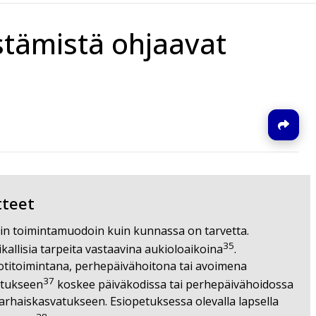
stämistä ohjaavat
J
tteet
aisin toimintamuodoin kuin kunnassa on tarvetta.
35
kallisia tarpeita vastaavina aukioloaikoina
.
otitoimintana, perhepäivähoitona tai avoimena
37
atukseen
koskee päiväkodissa tai perhepäivähoidossa
arhaiskasvatukseen. Esiopetuksessa olevalla lapsella