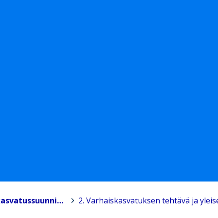
Kannonkosken varhaiskasvatussuunnitelma 2022
>