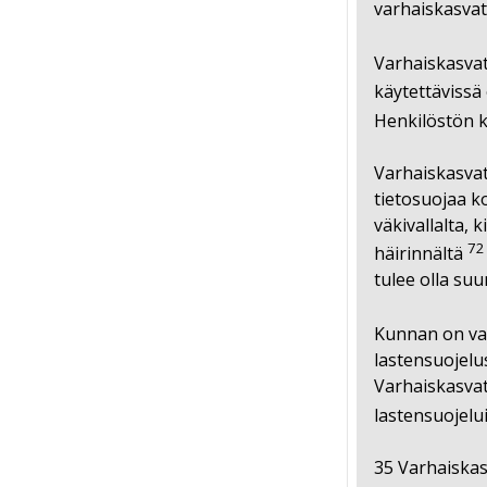
varhaiskasvat
Varhaiskasvat
käytettävissä
Henkilöstön k
Varhaiskasvat
tietosuojaa k
väkivallalta, 
72
häirinnältä
tulee olla suu
Kunnan on var
lastensuojelu
Varhaiskasvat
lastensuojelu
35 Varhaiskas