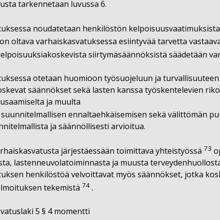
usta tarkennetaan luvussa 6.
uksessa noudatetaan henkilöstön kelpoisuusvaatimuksista 
 on oltava varhaiskasvatuksessa esiintyvää tarvetta vastaav
elpoisuuksiakoskevista siirtymäsäännöksistä säädetään va
uksessa otetaan huomioon työsuojeluun ja turvallisuuteen li
oskevat säännökset sekä lasten kanssa työskentelevien rikos
kiusaamiselta ja muulta
suunnitelmallisen ennaltaehkäisemisen sekä välittömän puu
nnitelmallista ja säännöllisesti arvioitua.
73
haiskasvatusta järjestäessään toimittava yhteistyössä
op
sta, lastenneuvolatoiminnasta ja muusta terveydenhuollosta
uksen henkilöstöä velvoittavat myös säännökset, jotka kosk
74
ilmoituksen tekemistä
.
vatuslaki 5 § 4 momentti