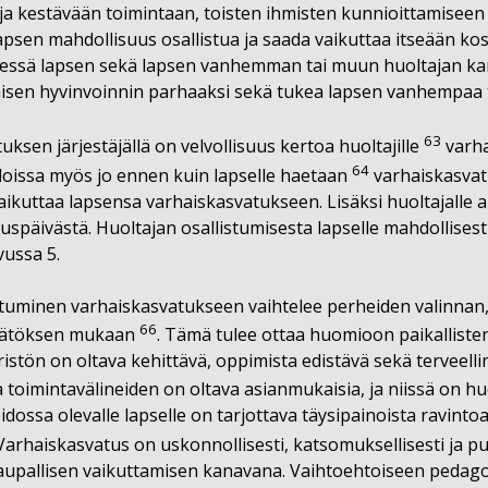
 ja kestävään toimintaan, toisten ihmisten kunnioittamiseen
apsen mahdollisuus osallistua ja saada vaikuttaa itseään kos
dessä lapsen sekä lapsen vanhemman tai muun huoltajan ka
isen hyvinvoinnin parhaaksi sekä tukea lapsen vanhempaa 
63
ksen järjestäjällä on velvollisuus kertoa huoltajille
varha
64
oissa myös jo ennen kuin lapselle haetaan
varhaiskasvat
 vaikuttaa lapsensa varhaiskasvatukseen. Lisäksi huoltajalle
uspäivästä. Huoltajan osallistumisesta lapselle mahdollisest
ussa 5.
stuminen varhaiskasvatukseen vaihtelee perheiden valinnan,
66
päätöksen mukaan
. Tämä tulee ottaa huomioon paikalliste
stön on oltava kehittävä, oppimista edistävä sekä terveellin
ja toimintavälineiden on oltava asianmukaisia, ja niissä on
dossa olevalle lapselle on tarjottava täysipainoista ravinto
 Varhaiskasvatus on uskonnollisesti, katsomuksellisesti ja pu
aupallisen vaikuttamisen kanavana. Vaihtoehtoiseen pedag