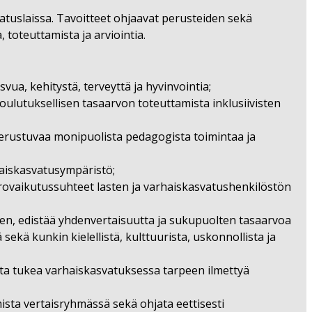
atuslaissa. Tavoitteet ohjaavat perusteiden sekä
 toteuttamista ja arviointia.
vua, kehitystä, terveyttä ja hyvinvointia;
koulutuksellisen tasa­arvon toteuttamista inklusiivisten
n perustuvaa monipuolista pedagogista toimintaa ja
rhaiskasvatusympäristö;
orovaikutussuhteet lasten ja varhaiskasvatushenkilöstön
een, edistää yhdenvertaisuutta ja sukupuolten tasa­arvoa
ekä kunkin kielellistä, kulttuurista, uskonnollista ja
ista tukea varhaiskasvatuksessa tarpeen ilmettyä
mista vertaisryhmässä sekä ohjata eettisesti