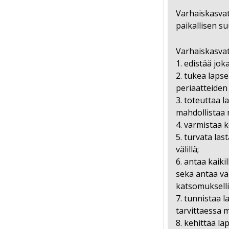
Varhaiskasvat
paikallisen s
Varhaiskasva
1. edistää jok
2. tukea lapse
periaatteiden
3. toteuttaa l
mahdollistaa
4. varmistaa k
5. turvata la
välillä;
6. antaa kaik
sekä antaa val
katsomukselli
7. tunnistaa 
tarvittaessa 
8. kehittää la