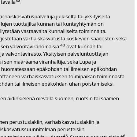
38
tavalla
.
haiskasvatuspalveluja julkiselta tai yksityiseltä
elujen tuottajilta kunnan tai kuntayhtymän on
ellytetään vastaavalta kunnalliselta toiminnalta.
järjestetään varhaiskasvatusta koskevien säädösten sekä
40
ksen valvontaviranomaisia
ovat kunnan tai
a valvontavirasto. Yksityisen palveluntuottajan
i sen määräämä viranhaltija, sekä Lupa­ ja
uus huomatessaan epäkohdan tai ilmeisen epäkohdan
nottaneen varhaiskasvatuksen toimipaikan toiminnasta
kohdan tai ilmeisen epäkohdan uhan poistamiseksi.
sen äidinkielenä olevalla suomen, ruotsin tai saamen
n perustuslakiin, varhaiskasvatuslakiin ja
skasvatussuunnitelman perusteisiin.
45
46