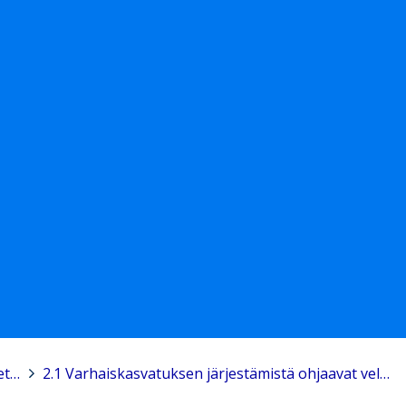
2. Varhaiskasvatuksen tehtävä ja yleiset tavoitteet
>
2.1 Varhaiskasvatuksen järjestämistä ohjaavat velvoitteet