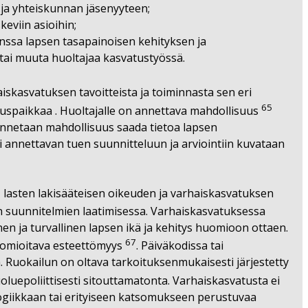
 ja yhteiskunnan jäsenyyteen;
keviin asioihin;
nssa lapsen tasapainoisen kehityksen ja
tai muuta huoltajaa kasvatustyössä.
iskasvatuksen tavoitteista ja toiminnasta sen eri
65
uspaikkaa . Huoltajalle on annettava mahdollisuus
 annetaan mahdollisuus saada tietoa lapsen
i annettavan tuen suunnitteluun ja arviointiin kuvataan
 lasten lakisääteisen oikeuden ja varhaiskasvatuksen
n suunnitelmien laatimisessa. Varhaiskasvatuksessa
en ja turvallinen lapsen ikä ja kehitys huomioon ottaen.
67
 huomioitava esteettömyys
. Päiväkodissa tai
a. Ruokailun on oltava tarkoituksenmukaisesti järjestetty
oluepoliittisesti sitouttamatonta. Varhaiskasvatusta ei
ogiikkaan tai erityiseen katsomukseen perustuvaa