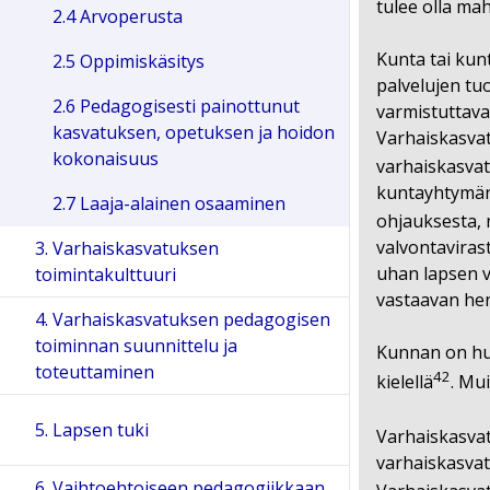
tulee olla ma
2.4 Arvoperusta
Kunta tai kunt
2.5 Oppimiskäsitys
palvelujen tu
2.6 Pedagogisesti painottunut
varmistuttava 
kasvatuksen, opetuksen ja hoidon
Varhaiskasvat
kokonaisuus
varhaiskasva
kuntayhtymän 
2.7 Laaja-alainen osaaminen
ohjauksesta,
valvontaviras
3. Varhaiskasvatuksen
uhan lapsen v
toimintakulttuuri
vastaavan hen
4. Varhaiskasvatuksen pedagogisen
toiminnan suunnittelu ja
Kunnan on huo
toteuttaminen
42
kielellä
. Mu
5. Lapsen tuki
Varhaiskasvat
varhaiskasvat
6. Vaihtoehtoiseen pedagogiikkaan