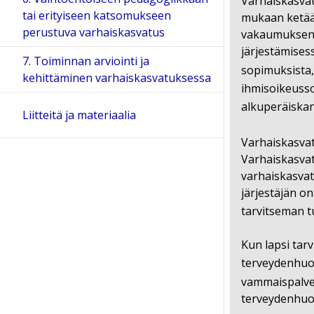
Varhaiskasvat
tai erityiseen katsomukseen
mukaan ketään
perustuva varhaiskasvatus
vakaumuksen, 
järjestämises
7. Toiminnan arviointi ja
sopimuksista,
kehittäminen varhaiskasvatuksessa
ihmisoikeuss
alkuperäiska
Liitteitä ja materiaalia
Varhaiskasvat
Varhaiskasvatu
varhaiskasvat
järjestäjän o
tarvitseman t
Kun lapsi tar
terveydenhuol
vammaispalve
terveydenhuol