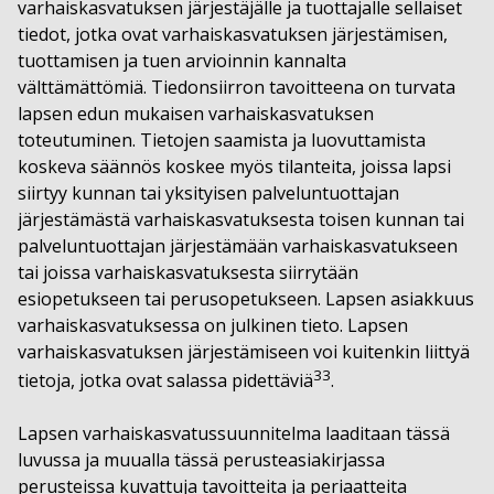
varhaiskasvatuksen järjestäjälle ja tuottajalle sellaiset
tiedot, jotka ovat varhaiskasvatuksen järjestämisen,
tuottamisen ja tuen arvioinnin kannalta
välttämättömiä. Tiedonsiirron tavoitteena on turvata
lapsen edun mukaisen varhaiskasvatuksen
toteutuminen. Tietojen saamista ja luovuttamista
koskeva säännös koskee myös tilanteita, joissa lapsi
siirtyy kunnan tai yksityisen palveluntuottajan
järjestämästä varhaiskasvatuksesta toisen kunnan tai
palveluntuottajan järjestämään varhaiskasvatukseen
tai joissa varhaiskasvatuksesta siirrytään
esiopetukseen tai perusopetukseen. Lapsen asiakkuus
varhaiskasvatuksessa on julkinen tieto. Lapsen
varhaiskasvatuksen järjestämiseen voi kuitenkin liittyä
33
tietoja, jotka ovat salassa pidettäviä
.
Lapsen varhaiskasvatussuunnitelma laaditaan tässä
luvussa ja muualla tässä perusteasiakirjassa
perusteissa kuvattuja tavoitteita ja periaatteita