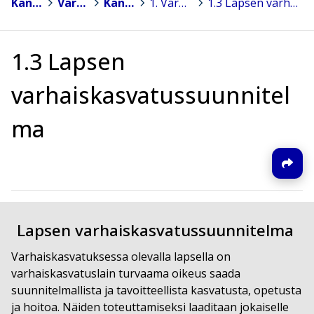
Kannonkoski
>
Varhaiskasvatus
>
Kannonkosken varhaiskasvatussuunnitelma 2022
>
1. Varhaiskasvatussuunnitelman perusteet ja sitä tarkentava varhaiskasvatuksen suunnittelu
>
1.3 Lapsen varhaiskasvatussuunnitelma
1.3 Lapsen
varhaiskasvatussuunnitel
ma
Lapsen varhaiskasvatussuunnitelma
Varhaiskasvatuksessa olevalla lapsella on
varhaiskasvatuslain turvaama oikeus saada
suunnitelmallista ja tavoitteellista kasvatusta, opetusta
ja hoitoa. Näiden toteuttamiseksi laaditaan jokaiselle