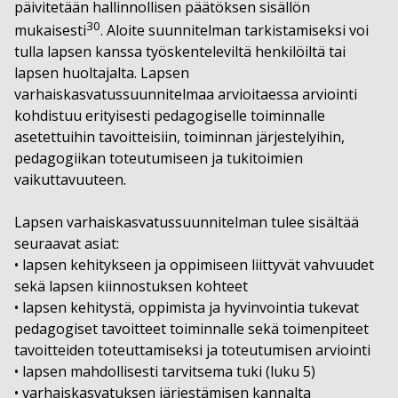
päivitetään hallinnollisen päätöksen sisällön
30
mukaisesti
. Aloite suunnitelman tarkistamiseksi voi
tulla lapsen kanssa työskenteleviltä henkilöiltä tai
lapsen huoltajalta. Lapsen
varhaiskasvatussuunnitelmaa arvioitaessa arviointi
kohdistuu erityisesti pedagogiselle toiminnalle
asetettuihin tavoitteisiin, toiminnan järjestelyihin,
pedagogiikan toteutumiseen ja tukitoimien
vaikuttavuuteen.
Lapsen varhaiskasvatussuunnitelman tulee sisältää
seuraavat asiat:
• lapsen kehitykseen ja oppimiseen liittyvät vahvuudet
sekä lapsen kiinnostuksen kohteet
• lapsen kehitystä, oppimista ja hyvinvointia tukevat
pedagogiset tavoitteet toiminnalle sekä toimenpiteet
tavoitteiden toteuttamiseksi ja toteutumisen arviointi
• lapsen mahdollisesti tarvitsema tuki (luku 5)
• varhaiskasvatuksen järjestämisen kannalta