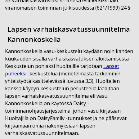
33 Varhaiskasvatuslaki 41 § sekä esimerkiksi laki
viranomaisen toiminnan julkisuudesta (621/1999) 24 §
Lapsen varhaiskasvatussuunnitelma
Kannonkoskella
Kannonkoskella vasu-keskustelu käydään noin kahden
kuukauden sisällä varhaiskasvatuksen aloittamisesta.
Keskustelun pohjaksi huoltajille tarjotaan
Lapset
puheeksi
-keskustelua (menetelmästä tarkemmin
yhteistyötä käsittelevässä luvussa 3.3). Huoltajien
kanssa käydyn keskustelun perusteella laaditaan
lapsen varhaiskasvatussuunnitelma eli vasu.
Kannonkoskella on käytössä Daisy -
toiminnanohjausjärjestelmä, johon vasu kirjataan.
Huoltajilla on DaisyFamily -tunnukset ja he pääsevät
kirjaamaan omia näkemyksiään lapsen
varhaiskasvatussuunnitelmaan.