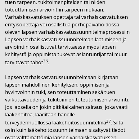
tuen tarpeen, tukitoimenpiteiden tai niiden
toteuttamisen arviointiin tarpeen mukaan.
Varhaiskasvatuksen opettaja tai varhaiskasvatuksen
erityisopettaja voi osallistua perhepäivähoidossa
olevan lapsen varhaiskasvatussuunnitelmaprosessiin.
Lapsen varhaiskasvatussuunnitelman laatimiseen ja
arviointiin osallistuvat tarvittaessa myös lapsen
kehitystä ja oppimista tukevat asiantuntijat tai muut
26
tarvittavat tahot
.
Lapsen varhaiskasvatussuunnitelmaan kirjataan
lapsen mahdollinen kehityksen, oppimisen ja
hyvinvoinnin tuki, sen toteuttaminen sekä tuen
vaikuttavuuden ja tukitoimien toteutumisen arviointi.
Jos lapsella on jokin pitkäaikainen sairaus, joka vaatii
lääkehoitoa, laaditaan hänelle
27
terveydenhuollossa lääkehoitosuunnitelma
. Siltä
osin kuin lääkehoitosuunnitelmaan sisältyvät tiedot
ovat välttämättömiä lapsen varhaiskasvatuksen