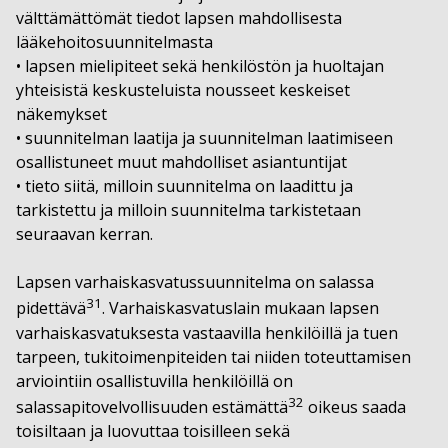
välttämättömät tiedot lapsen mahdollisesta
lääkehoitosuunnitelmasta
• lapsen mielipiteet sekä henkilöstön ja huoltajan
yhteisistä keskusteluista nousseet keskeiset
näkemykset
• suunnitelman laatija ja suunnitelman laatimiseen
osallistuneet muut mahdolliset asiantuntijat
• tieto siitä, milloin suunnitelma on laadittu ja
tarkistettu ja milloin suunnitelma tarkistetaan
seuraavan kerran.
Lapsen varhaiskasvatussuunnitelma on salassa
31
pidettävä
. Varhaiskasvatuslain mukaan lapsen
varhaiskasvatuksesta vastaavilla henkilöillä ja tuen
tarpeen, tukitoimenpiteiden tai niiden toteuttamisen
arviointiin osallistuvilla henkilöillä on
32
salassapitovelvollisuuden estämättä
oikeus saada
toisiltaan ja luovuttaa toisilleen sekä