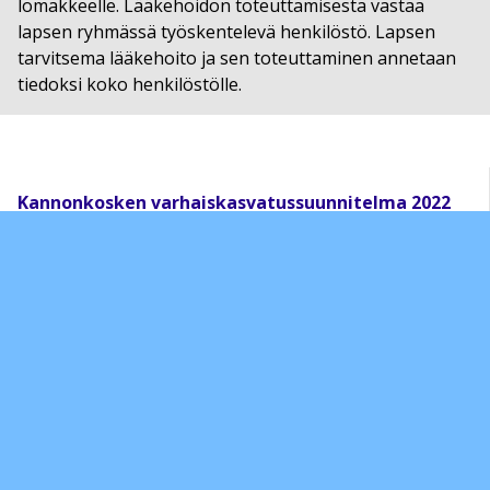
lomakkeelle. Lääkehoidon toteuttamisesta vastaa
lapsen ryhmässä työskentelevä henkilöstö. Lapsen
tarvitsema lääkehoito ja sen toteuttaminen annetaan
tiedoksi koko henkilöstölle.
Kannonkosken varhaiskasvatussuunnitelma 2022
1. Varhaiskasvatussuunnitelman perusteet ja sitä
tarkentava varhaiskasvatuksen suunnittelu
1.1 Varhaiskasvatussuunnitelman perusteet
1.2 Varhaiskasvatuksen paikallinen suunnittelu
1.3 Lapsen varhaiskasvatussuunnitelma
2. Varhaiskasvatuksen tehtävä ja yleiset tavoitteet