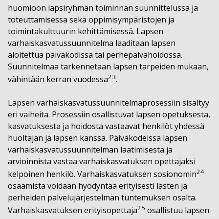
huomioon lapsiryhmän toiminnan suunnittelussa ja
toteuttamisessa sekä oppimisympäristöjen ja
toimintakulttuurin kehittämisessä. Lapsen
varhaiskasvatussuunnitelma laaditaan lapsen
aloitettua päiväkodissa tai perhepäivähoidossa.
Suunnitelmaa tarkennetaan lapsen tarpeiden mukaan,
23
vähintään kerran vuodessa
.
Lapsen varhaiskasvatussuunnitelmaprosessiin sisältyy
eri vaiheita. Prosessiin osallistuvat lapsen opetuksesta,
kasvatuksesta ja hoidosta vastaavat henkilöt yhdessä
huoltajan ja lapsen kanssa. Päiväkodeissa lapsen
varhaiskasvatussuunnitelman laatimisesta ja
arvioinnista vastaa varhaiskasvatuksen opettajaksi
24
kelpoinen henkilö. Varhaiskasvatuksen sosionomin
osaamista voidaan hyödyntää erityisesti lasten ja
perheiden palvelujärjestelmän tuntemuksen osalta.
25
Varhaiskasvatuksen erityisopettaja
osallistuu lapsen