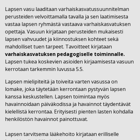
Lapsen vasu laaditaan varhaiskasvatussuunnitelman
perusteiden velvoittamalla tavalla ja sen laatimisesta
vastaa lapsen ryhmästä vastaava varhaiskasvatuksen
opettaja. Vasuun kirjataan perusteiden mukaisesti
lapsen vahvuudet ja kiinnostuksen kohteet sekä
mahdolliset tuen tarpeet. Tavoitteet kirjataan
varhaiskasvatuksen pedagogiselle toiminnalle.
Lapsen tukea koskevien asioiden kirjaamisesta vasuun
kerrotaan tarkemmin luvussa 5.5.
Lapsen mielipiteitä ja toiveita varten vasussa on
lomake, joka täytetään kerrontaan pystyvän lapsen
kanssa keskustellen. Lapsen toimintaa myös
havainnoidaan päiväkodissa ja havainnot täydentävät
kielellistä kerrontaa. Erityisesti pienten lasten kohdalla
henkilöstön havainnot painottuvat.
Lapsen tarvitsema lääkehoito kirjataan erilliselle