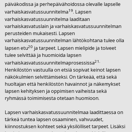
päiväkodissa ja perhepäivähoidossa olevalle lapselle
19
varhaiskasvatussuunnitelma
. Lapsen
varhaiskasvatussuunnitelma laaditaan
varhaiskasvatuslain ja varhaiskasvatussuunnitelman
perusteiden mukaisesti. Lapsen
varhaiskasvatussuunnitelman lähtökohtana tulee olla
20
lapsen etu
ja tarpeet. Lapsen mielipide ja toiveet
tulee selvittää ja huomioida lapsen
21.
varhaiskasvatussuunnitelmaprosessissa
Henkilöstön vastuulla on etsiä sopivat keinot lapsen
näkökulmien selvittämiseksi. On tärkeää, että sekä
huoltajan että henkilöstön havainnot ja näkemykset
lapsen kehityksen ja oppimisen vaiheista sekä
ryhmässä toimimisesta otetaan huomioon.
Lapsen varhaiskasvatussuunnitelmaa laadittaessa on
tärkeä tuntea lapsen osaaminen, vahvuudet,
kiinnostuksen kohteet sekä yksilölliset tarpeet. Lisäksi