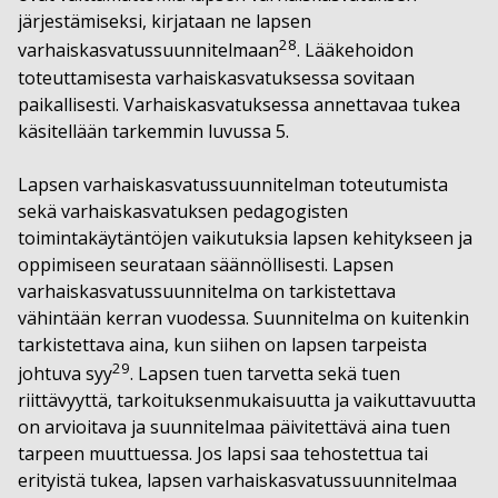
järjestämiseksi, kirjataan ne lapsen
28
varhaiskasvatussuunnitelmaan
. Lääkehoidon
toteuttamisesta varhaiskasvatuksessa sovitaan
paikallisesti. Varhaiskasvatuksessa annettavaa tukea
käsitellään tarkemmin luvussa 5.
Lapsen varhaiskasvatussuunnitelman toteutumista
sekä varhaiskasvatuksen pedagogisten
toimintakäytäntöjen vaikutuksia lapsen kehitykseen ja
oppimiseen seurataan säännöllisesti. Lapsen
varhaiskasvatussuunnitelma on tarkistettava
vähintään kerran vuodessa. Suunnitelma on kuitenkin
tarkistettava aina, kun siihen on lapsen tarpeista
29
johtuva syy
. Lapsen tuen tarvetta sekä tuen
riittävyyttä, tarkoituksenmukaisuutta ja vaikuttavuutta
on arvioitava ja suunnitelmaa päivitettävä aina tuen
tarpeen muuttuessa. Jos lapsi saa tehostettua tai
erityistä tukea, lapsen varhaiskasvatussuunnitelmaa