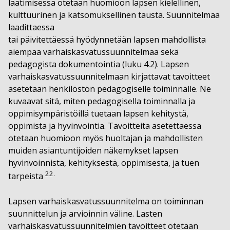
laatimisessa otetaan huomioon lapsen kielellinen,
kulttuurinen ja katsomuksellinen tausta. Suunnitelmaa
laadittaessa
tai päivitettäessä hyödynnetään lapsen mahdollista
aiempaa varhaiskasvatussuunnitelmaa sekä
pedagogista dokumentointia (luku 4.2). Lapsen
varhaiskasvatussuunnitelmaan kirjattavat tavoitteet
asetetaan henkilöstön pedagogiselle toiminnalle. Ne
kuvaavat sitä, miten pedagogisella toiminnalla ja
oppimisympäristöillä tuetaan lapsen kehitystä,
oppimista ja hyvinvointia. Tavoitteita asetettaessa
otetaan huomioon myös huoltajan ja mahdollisten
muiden asiantuntijoiden näkemykset lapsen
hyvinvoinnista, kehityksestä, oppimisesta, ja tuen
22.
tarpeista
Lapsen varhaiskasvatussuunnitelma on toiminnan
suunnittelun ja arvioinnin väline. Lasten
varhaiskasvatussuunnitelmien tavoitteet otetaan