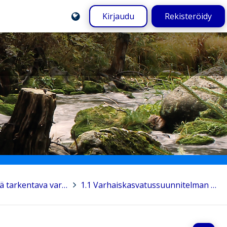
Kirjaudu
Rekisteröidy
1. Varhaiskasvatussuunnitelman perusteet ja sitä tarkentava varhaiskasvatuksen suunnittelu
>
1.1 Varhaiskasvatussuunnitelman perusteet