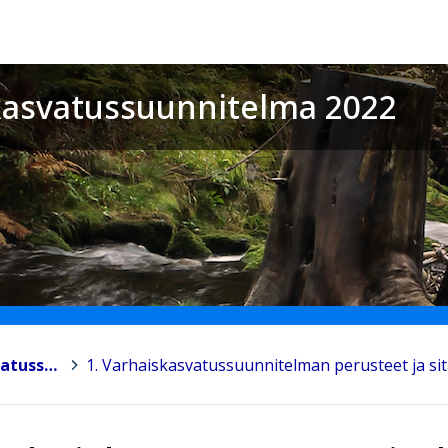
asvatussuunnitelma 2022
Kannonkosken varhaiskasvatussuunnitelma 2022
>