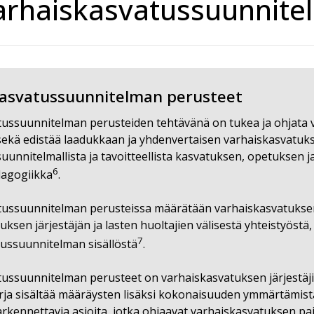
arhaiskasvatussuunnite
asvatussuunnitelman perusteet
ussuunnitelman perusteiden tehtävänä on tukea ja ohjata v
sekä edistää laadukkaan ja yhdenvertaisen varhaiskasvatuk
suunnitelmallista ja tavoitteellista kasvatuksen, opetukse
6
edagogiikka
.
ussuunnitelman perusteissa määrätään varhaiskasvatuksen to
ksen järjestäjän ja lasten huoltajien välisestä yhteistyöstä
7
ussuunnitelman sisällöstä
.
ussuunnitelman perusteet on varhaiskasvatuksen järjestäjiä 
rja sisältää määräysten lisäksi kokonaisuuden ymmärtämistä
tarkennettavia asioita, jotka ohjaavat varhaiskasvatuksen paik