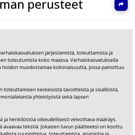
lman perusteet
J
arhaiskasvatuksen järjestämistä, toteuttamista ja
sen toteutumista koko maassa. Varhaiskasvatuksella
n ja hoidon muodostamaa kokonaisuutta, jossa painottuu
teuttamisen keskeisistä tavoitteista ja sisällöistä,
, monialaisesta yhteistyöstä sekä lapsen
ja henkilöstöä oikeudellisesti velvoittava määräys.
 avaavaa tekstiä. Jokaisen luvun päätteeksi on koottu
allista suunnittelua, toteuttamista, arviointia ja