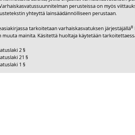
 Varhaiskasvatussuunnitelman perusteissa on myös viittauks
ustetekstin yhteyttä lainsäädännölliseen perustaan.
8
asiakirjassa tarkoitetaan varhaiskasvatuksen järjestäjällä
en muuta mainita. Käsitettä huoltaja käytetään tarkoitettae
atuslaki 2 §
atuslaki 21 §
atuslaki 1 §