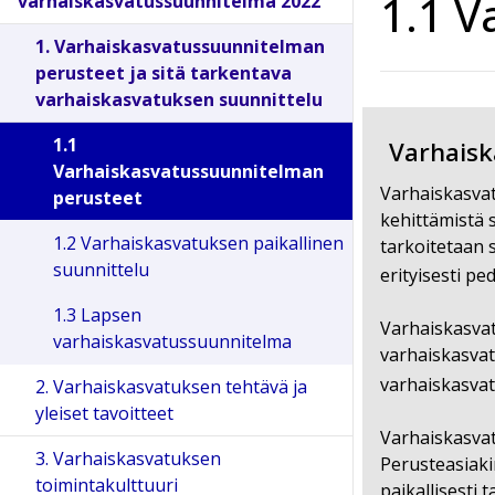
1.1 V
varhaiskasvatussuunnitelma 2022
1. Varhaiskasvatussuunnitelman
perusteet ja sitä tarkentava
varhaiskasvatuksen suunnittelu
1.1
Varhaisk
Varhaiskasvatussuunnitelman
Varhaiskasvat
perusteet
kehittämistä 
1.2 Varhaiskasvatuksen paikallinen
tarkoitetaan 
suunnittelu
erityisesti p
1.3 Lapsen
Varhaiskasvat
varhaiskasvatussuunnitelma
varhaiskasvatu
varhaiskasvat
2. Varhaiskasvatuksen tehtävä ja
yleiset tavoitteet
Varhaiskasvat
3. Varhaiskasvatuksen
Perusteasiaki
toimintakulttuuri
paikallisesti 