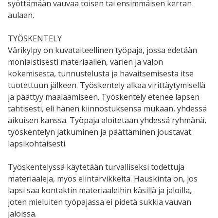
syöttämään vauvaa toisen tai ensimmäisen kerran
aulaan.
TYÖSKENTELY
Värikylpy on kuvataiteellinen työpaja, jossa edetään
moniaistisesti materiaalien, värien ja valon
kokemisesta, tunnustelusta ja havaitsemisesta itse
tuotettuun jälkeen. Työskentely alkaa virittäytymisellä
ja päättyy maalaamiseen. Työskentely etenee lapsen
tahtisesti, eli hänen kiinnostuksensa mukaan, yhdessä
aikuisen kanssa. Työpaja aloitetaan yhdessä ryhmänä,
työskentelyn jatkuminen ja päättäminen joustavat
lapsikohtaisesti.
Työskentelyssä käytetään turvalliseksi todettuja
materiaaleja, myös elintarvikkeita. Hauskinta on, jos
lapsi saa kontaktin materiaaleihin käsillä ja jaloilla,
joten mieluiten työpajassa ei pidetä sukkia vauvan
jaloissa.