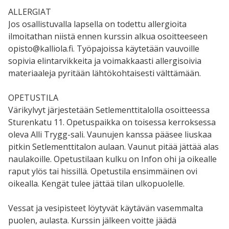
ALLERGIAT
Jos osallistuvalla lapsella on todettu allergioita
ilmoitathan niistä ennen kurssin alkua osoitteeseen
opisto@kalliola.fi. Työpajoissa käytetään vauvoille
sopivia elintarvikkeita ja voimakkaasti allergisoivia
materiaaleja pyritään lähtökohtaisesti välttämään.
OPETUSTILA
Värikylvyt järjestetään Setlementtitalolla osoitteessa
Sturenkatu 11. Opetuspaikka on toisessa kerroksessa
oleva Alli Trygg-sali. Vaunujen kanssa pääsee liuskaa
pitkin Setlementtitalon aulaan. Vaunut pitää jättää alas
naulakoille. Opetustilaan kulku on Infon ohi ja oikealle
raput ylös tai hissillä. Opetustila ensimmäinen ovi
oikealla. Kengät tulee jättää tilan ulkopuolelle.
Vessat ja vesipisteet löytyvät käytävän vasemmalta
puolen, aulasta. Kurssin jälkeen voitte jäädä