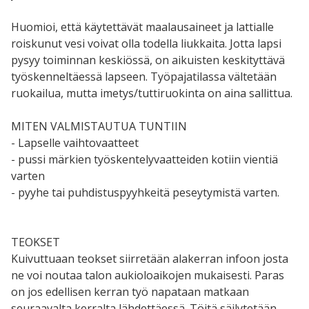
Huomioi, että käytettävät maalausaineet ja lattialle
roiskunut vesi voivat olla todella liukkaita. Jotta lapsi
pysyy toiminnan keskiössä, on aikuisten keskityttävä
työskenneltäessä lapseen. Työpajatilassa vältetään
ruokailua, mutta imetys/tuttiruokinta on aina sallittua.
MITEN VALMISTAUTUA TUNTIIN
- Lapselle vaihtovaatteet
- pussi märkien työskentelyvaatteiden kotiin vientiä
varten
- pyyhe tai puhdistuspyyhkeitä peseytymistä varten.
TEOKSET
Kuivuttuaan teokset siirretään alakerran infoon josta
ne voi noutaa talon aukioloaikojen mukaisesti. Paras
on jos edellisen kerran työ napataan matkaan
seuraavalta kerralta lähdettäessä. Töitä säilytetään