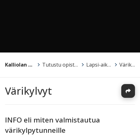
Kalliolan kansalaisopisto
>
Tutustu opistoon ja opetukseen!
>
Lapsi-aikuinen -kurssit
>
Värikylvyt
Värikylvyt
INFO eli miten valmistautua
värikylpytunneille