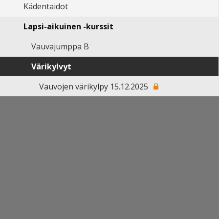
Kädentaidot
Lapsi-aikuinen -kurssit
Vauvajumppa B
Värikylvyt
Vauvojen värikylpy 15.12.2025
Taaperoiden värikylpy 15.12.2025
Liikunta
Musiikki
Tanssi
Tieto- ja viestintätekniikka
TUNTIOPETTAJIEN INTRA