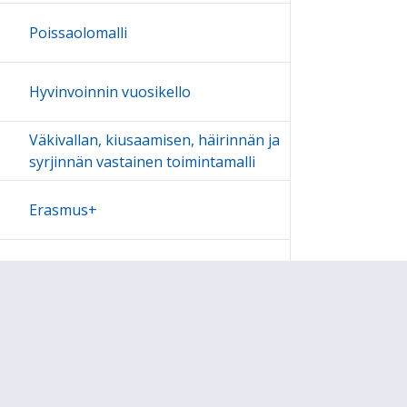
Poissaolomalli
Hyvinvoinnin vuosikello
Väkivallan, kiusaamisen, häirinnän ja
syrjinnän vastainen toimintamalli
Erasmus+
Kuvia
Linkki
Luokkien kotisivut