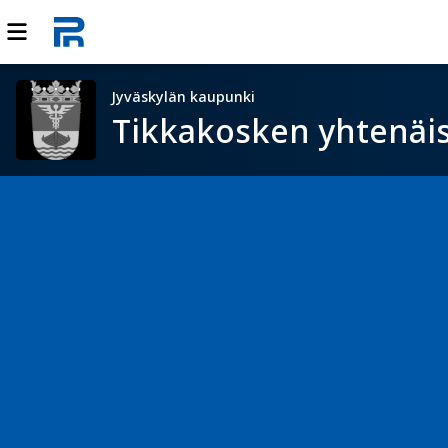
Jyväskylän kaupunki
Tikkakosken yhtenäi