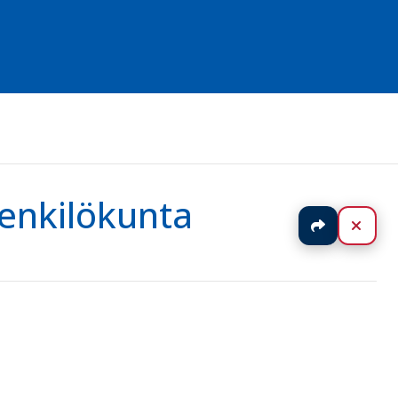
henkilökunta
Jaa
Sulj