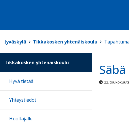
Jyväskylä
>
Tikkakosken yhtenäiskoulu
>
Tapahtuma
Tikkakosken yhtenäiskoulu
Säbä 
Hyvä tietää
22. toukokuut
Yhteystiedot
Huoltajalle