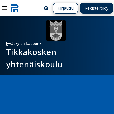
Kirjaudu
Rekisteröidy
Jyväskylän kaupunki
Tikkakosken
yhtenäiskoulu