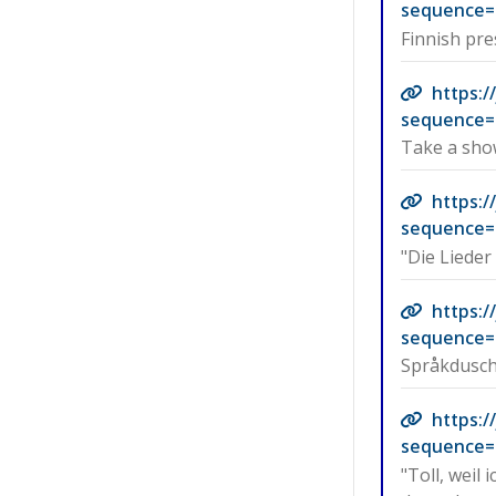
sequence=
Finnish pre
https:
sequence=
Take a show
https:
sequence=
"Die Lieder
https:
sequence=
Språkdusch 
https:
sequence=
"Toll, weil