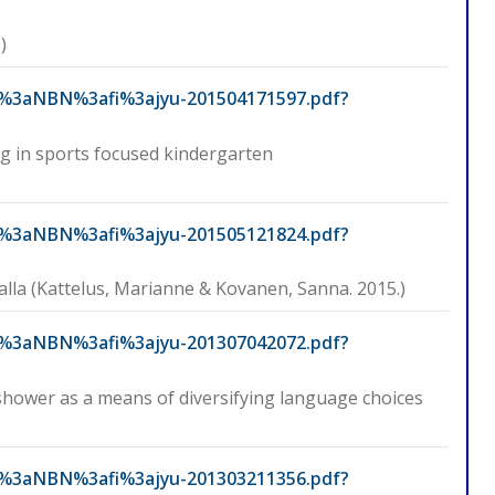
)
URN%3aNBN%3afi%3ajyu-201504171597.pdf?
g in sports focused kindergarten
URN%3aNBN%3afi%3ajyu-201505121824.pdf?
alla (Kattelus, Marianne & Kovanen, Sanna. 2015.)
URN%3aNBN%3afi%3ajyu-201307042072.pdf?
shower as a means of diversifying language choices
URN%3aNBN%3afi%3ajyu-201303211356.pdf?