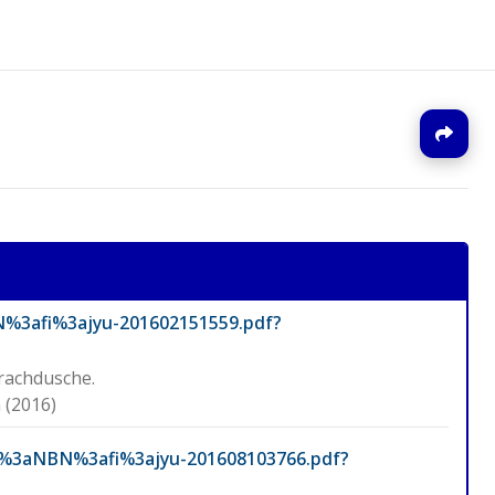
J
BN%3afi%3ajyu-201602151559.pdf?
rachdusche.
 (2016)
URN%3aNBN%3afi%3ajyu-201608103766.pdf?