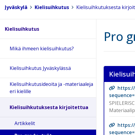
Jyväskylä
>
Kielisuihkutus
>
Kielisuihkutuksesta kirjoi
Kielisuihkutus
Pro g
Mikä ihmeen kielisuihkutus?
Kielisuihkutus Jyväskylässä
Kielisu
Kielisuihkutusideoita ja -materiaaleja
https:
eri kielille
sequence=
SPIELERISC
Kielisuihkutuksesta kirjoitettua
Materiaalip
Artikkelit
https:
sequence=