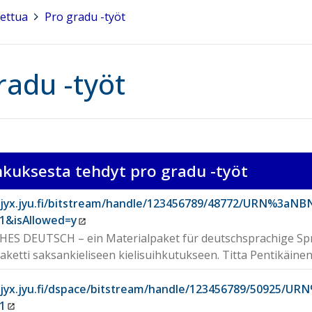
tettua
>
Pro gradu -työt
radu -työt
ihkuksesta tehdyt pro gradu -työt
//jyx.jyu.fi/bitstream/handle/123456789/48772/URN%3aN
1&isAllowed=y
HES DEUTSCH – ein Materialpaket für deutschsprachige Sp
aketti saksankieliseen kielisuihkutukseen. Titta Pentikäinen
//jyx.jyu.fi/dspace/bitstream/handle/123456789/50925/
1