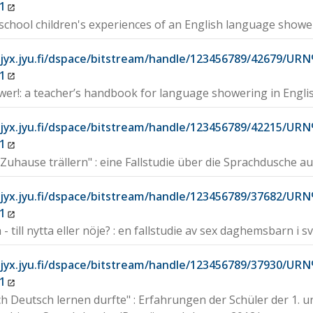
1
school children's experiences of an English language showe
//jyx.jyu.fi/dspace/bitstream/handle/123456789/42679/
1
er!: a teacher’s handbook for language showering in English
//jyx.jyu.fi/dspace/bitstream/handle/123456789/42215/
1
 Zuhause trällern" : eine Fallstudie über die Sprachdusche a
//jyx.jyu.fi/dspace/bitstream/handle/123456789/37682/
1
- till nytta eller nöje? : en fallstudie av sex daghemsbarn i 
//jyx.jyu.fi/dspace/bitstream/handle/123456789/37930/
1
 ich Deutsch lernen durfte" : Erfahrungen der Schüler der 1. 