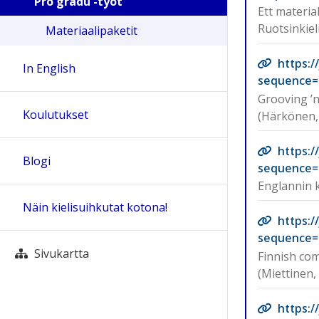
Pro gradu -työt
Ett materia
Ruotsinkiel
Materiaalipaketit
https:
In English
sequence=
Grooving ’n
Koulutukset
(Härkönen, 
https:
Blogi
sequence=
Englannin k
Näin kielisuihkutat kotona!
https:
sequence=
Sivukartta
Finnish com
(Miettinen, 
https: