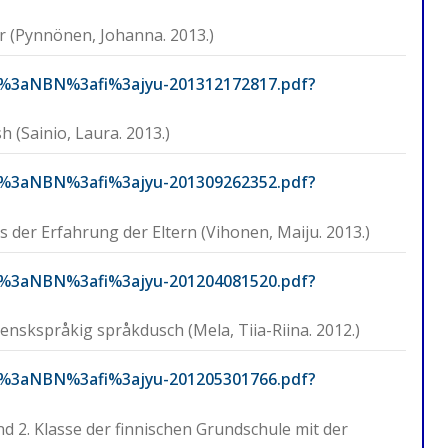
r (Pynnönen, Johanna. 2013.)
URN%3aNBN%3afi%3ajyu-201312172817.pdf?
 (Sainio, Laura. 2013.)
URN%3aNBN%3afi%3ajyu-201309262352.pdf?
us der Erfahrung der Eltern (Vihonen, Maiju. 2013.)
URN%3aNBN%3afi%3ajyu-201204081520.pdf?
svenskspråkig språkdusch (Mela, Tiia-Riina. 2012.)
URN%3aNBN%3afi%3ajyu-201205301766.pdf?
und 2. Klasse der finnischen Grundschule mit der