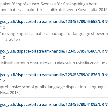
lpaket för språkdusch. Svenska för finskspråkiga barn.
inen materiaalipaketti kielisuihkutukseen. (Koivu, Julia. 2016.
//jyx.jyu.fi/dspace/bitstream/handle/123456789/45652/
1
’ moving English: a material package for language showerin
Tiia. 2015.)
//jyx.jyu.fi/dspace/bitstream/handle/123456789/45869/
1
ielisuihkuttelun opetuskokeilu alakoulun toisella vuosiluok
//jyx.jyu.fi/dspace/bitstream/handle/123456789/41876/
1
prehensive school pupils' language disposition : language 
Elisa. 2013.)
//jyx.jyu.fi/dspace/bitstream/handle/123456789/41093/