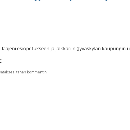
 laajeni esiopetukseen ja jälkkäriin (Jyväskylän kaupungin uu
t
lisätäksesi tähän kommentin