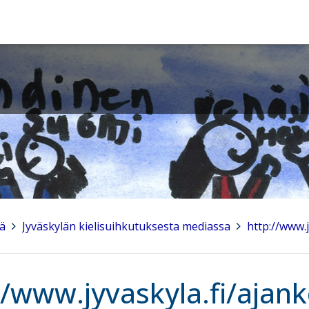
sä
>
Jyväskylän kielisuihkutuksesta mediassa
>
http://www.
//www.jyvaskyla.fi/ajank