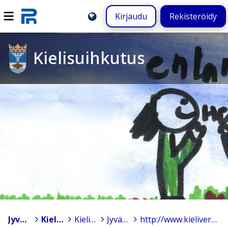
Kirjaudu
Rekisteröidy
Kielisuihkutus
Jyväskylä
>
Kielisuihkutus
>
Kielisuihkutus Jyväskylässä
>
Jyväskylän kielisuihkutuksesta mediassa
>
http://www.kieliverkosto.fi/article/maistiaisia-saksan-kielella-leikkien-ja-laulaen-kielisuihkutusta-jyskassa/