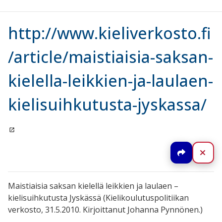
http://www.kieliverkosto.fi
/article/maistiaisia-saksan-
kielella-leikkien-ja-laulaen-
kielisuihkutusta-jyskassa/
Jaa
Sul
Maistiaisia saksan kielellä leikkien ja laulaen –
kielisuihkutusta Jyskässä (Kielikoulutuspolitiikan
verkosto, 31.5.2010. Kirjoittanut Johanna Pynnönen.)