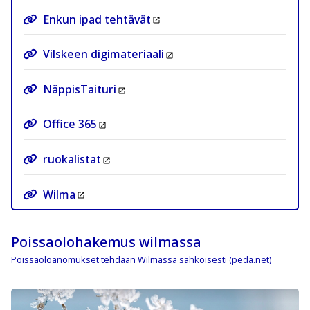
Enkun ipad tehtävät
Vilskeen digimateriaali
NäppisTaituri
Office 365
ruokalistat
Wilma
Poissaolohakemus wilmassa
Poissaoloanomukset tehdään Wilmassa sähköisesti (peda.net)