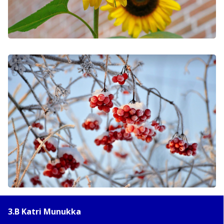
3.B Katri Munukka