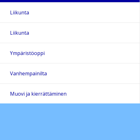
Liikunta
Liikunta
Ympäristöoppi
Vanhempainilta
Muovi ja kierrättäminen
Lukudiplomi
Taukojumppaa