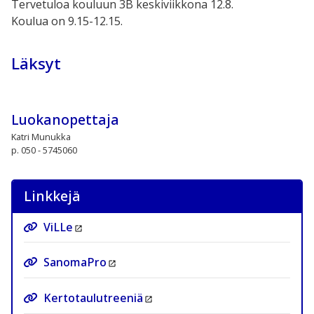
Tervetuloa kouluun 3B keskiviikkona 12.8.
Koulua on 9.15-12.15.
Läksyt
Luokanopettaja
Katri Munukka
p. 050 - 5745060
Linkkejä
ViLLe
SanomaPro
Kertotaulutreeniä