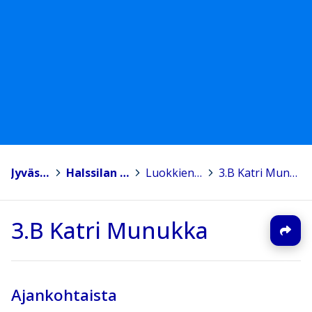
Jyväskylä
>
Halssilan koulu
>
Luokkien sivut
>
3.B Katri Munukka
3.B Katri Munukka
Ajankohtaista