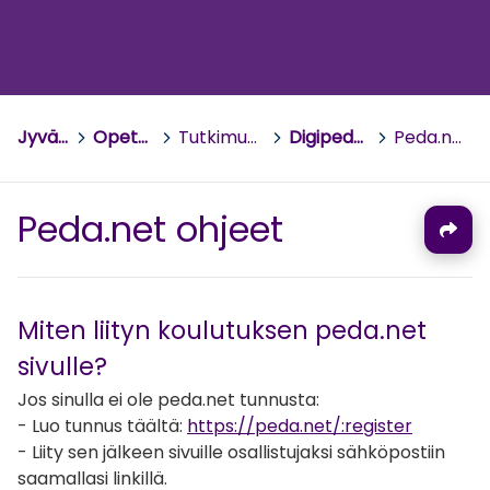
Jyväskylän yliopisto
>
Opettajankoulutuslaitos
>
Tutkimus- ja kehittämishankkeita
>
Digipedataidot nollasta sataan!
>
Peda.net ohjeet
Peda.net ohjeet
Miten liityn koulutuksen peda.net
sivulle?
Jos sinulla ei ole peda.net tunnusta:
- Luo tunnus täältä:
https://peda.net/:register
- Liity sen jälkeen sivuille osallistujaksi sähköpostiin
saamallasi linkillä.