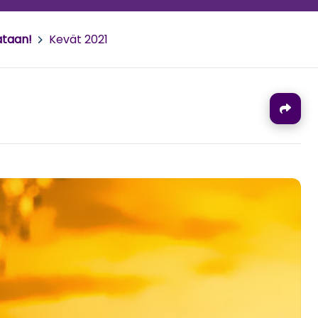
ataan!
>
Kevät 2021
J