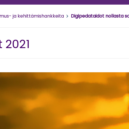
imus- ja kehittämishankkeita
>
Digipedataidot nollasta s
 2021