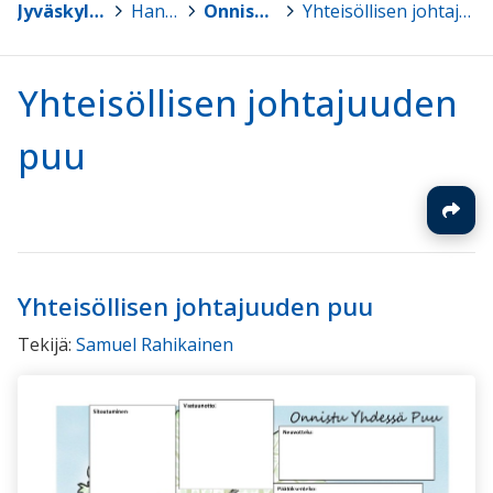
Jyväskylän yliopisto
>
Hankkeet
>
Onnistu yhdessä
>
Yhteisöllisen johtajuuden puu
Yhteisöllisen johtajuuden
puu
Yhteisöllisen johtajuuden puu
Tekijä:
Samuel Rahikainen