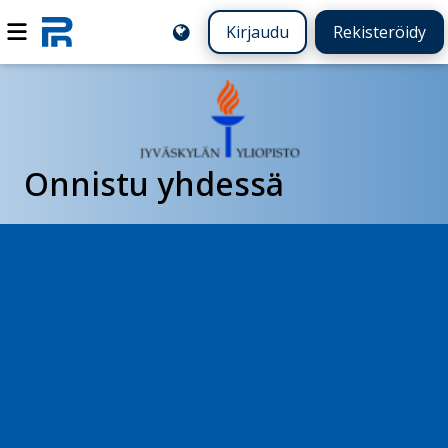
Kirjaudu
Rekisteröidy
Onnistu yhdessä