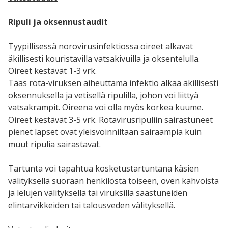
Ripuli ja oksennustaudit
Tyypillisessä norovirusinfektiossa oireet alkavat
äkillisesti kouristavilla vatsakivuilla ja oksentelulla.
Oireet kestävät 1-3 vrk.
Taas rota-viruksen aiheuttama infektio alkaa äkillisesti
oksennuksella ja vetisellä ripulilla, johon voi liittyä
vatsakrampit. Oireena voi olla myös korkea kuume.
Oireet kestävät 3-5 vrk. Rotavirusripuliin sairastuneet
pienet lapset ovat yleisvoinniltaan sairaampia kuin
muut ripulia sairastavat.
Tartunta voi tapahtua kosketustartuntana käsien
välityksellä suoraan henkilöstä toiseen, oven kahvoista
ja lelujen välityksellä tai viruksilla saastuneiden
elintarvikkeiden tai talousveden välityksellä.