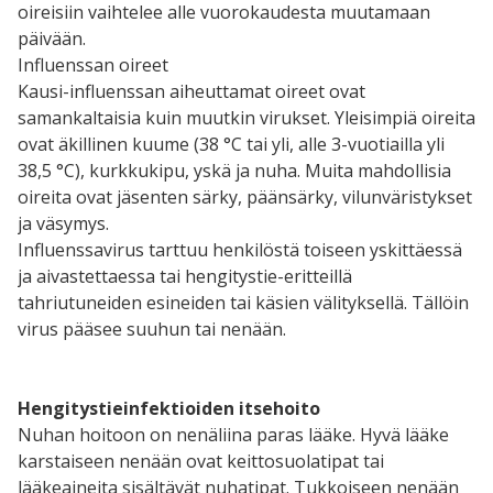
oireisiin vaihtelee alle vuorokaudesta muutamaan
päivään.
Influenssan oireet
Kausi-influenssan aiheuttamat oireet ovat
samankaltaisia kuin muutkin virukset. Yleisimpiä oireita
ovat äkillinen kuume (38 °C tai yli, alle 3-vuotiailla yli
38,5 °C), kurkkukipu, yskä ja nuha. Muita mahdollisia
oireita ovat jäsenten särky, päänsärky, vilunväristykset
ja väsymys.
Influenssavirus tarttuu henkilöstä toiseen yskittäessä
ja aivastettaessa tai hengitystie-eritteillä
tahriutuneiden esineiden tai käsien välityksellä. Tällöin
virus pääsee suuhun tai nenään.
Hengitystieinfektioiden itsehoito
Nuhan hoitoon on nenäliina paras lääke. Hyvä lääke
karstaiseen nenään ovat keittosuolatipat tai
lääkeaineita sisältävät nuhatipat. Tukkoiseen nenään