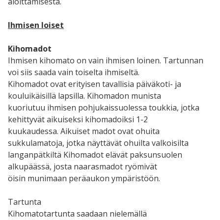
aloittamisesta.
Ihmisen loiset
Kihomadot
Ihmisen kihomato on vain ihmisen loinen. Tartunnan
voi siis saada vain toiselta ihmiseltä.
Kihomadot ovat erityisen tavallisia päiväkoti- ja
kouluikäisillä lapsilla. Kihomadon munista
kuoriutuu ihmisen pohjukaissuolessa toukkia, jotka
kehittyvät aikuiseksi kihomadoiksi 1-2
kuukaudessa. Aikuiset madot ovat ohuita
sukkulamatoja, jotka näyttävät ohuilta valkoisilta
langanpätkiltä Kihomadot elävät paksunsuolen
alkupäässä, josta naarasmadot ryömivät
öisin munimaan peräaukon ympäristöön.
Tartunta
Kihomatotartunta saadaan nielemällä