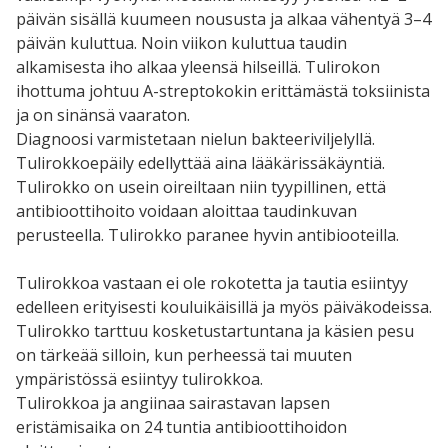
päivän sisällä kuumeen noususta ja alkaa vähentyä 3–4
päivän kuluttua. Noin viikon kuluttua taudin
alkamisesta iho alkaa yleensä hilseillä. Tulirokon
ihottuma johtuu A-streptokokin erittämästä toksiinista
ja on sinänsä vaaraton.
Diagnoosi varmistetaan nielun bakteeriviljelyllä.
Tulirokkoepäily edellyttää aina lääkärissäkäyntiä.
Tulirokko on usein oireiltaan niin tyypillinen, että
antibioottihoito voidaan aloittaa taudinkuvan
perusteella. Tulirokko paranee hyvin antibiooteilla.
Tulirokkoa vastaan ei ole rokotetta ja tautia esiintyy
edelleen erityisesti kouluikäisillä ja myös päiväkodeissa.
Tulirokko tarttuu kosketustartuntana ja käsien pesu
on tärkeää silloin, kun perheessä tai muuten
ympäristössä esiintyy tulirokkoa.
Tulirokkoa ja angiinaa sairastavan lapsen
eristämisaika on 24 tuntia antibioottihoidon