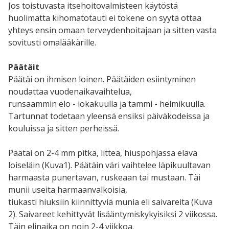
Jos toistuvasta itsehoitovalmisteen käytöstä
huolimatta kihomatotauti ei tokene on syytä ottaa
yhteys ensin omaan terveydenhoitajaan ja sitten vasta
sovitusti omalääkärille.
Päätäit
Päätäi on ihmisen loinen. Päätäiden esiintyminen
noudattaa vuodenaikavaihtelua,
runsaammin elo - lokakuulla ja tammi - helmikuulla.
Tartunnat todetaan yleensä ensiksi päiväkodeissa ja
kouluissa ja sitten perheissä.
Päätäi on 2-4 mm pitkä, litteä, hiuspohjassa elävä
loiseläin (Kuva1). Päätäin väri vaihtelee läpikuultavan
harmaasta punertavan, ruskeaan tai mustaan. Täi
munii useita harmaanvalkoisia,
tiukasti hiuksiin kiinnittyviä munia eli saivareita (Kuva
2). Saivareet kehittyvät lisääntymiskykyisiksi 2 viikossa.
Täin elinaika on noin 2-4 viikkoa.