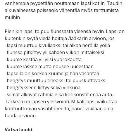
vanhempia pyydetään noutamaan lapsi kotiin. Taudin
alkuvaiheessa poissaolo vähentää myös tarttumista
muihin
Pienikin lapsi toipuu flunssasta yleensä hyvin. Lapsi on
kuitenkin syytä viedä hoitaja /lääkärin arvioon, jos
· lapsi muuttuu kivuliaaksi tai alkaa heräillä yöllä
· flunssa pitkittyy yli kahden viikon mittaiseksi
· kuume kestää yli viisi vuorokautta
· kuume laskee mutta nousee uudestaan
· lapsella on korkea kuume ja hän väsähtää
· hengitys muuttuu tiheäksi tai puuskuttavaksi
· hengitykseen liittyy selvä vinkuna
· silmät alkavat rähmiä eikä kotikonstit enää auta.
Tärkeää on lapsen yleisvointi. Mikäli lapsi vaikuttaa
kohtuuttoman väsähtäneeltä, hänet voidaan aina
tuoda arvioon.
Vatsataudit