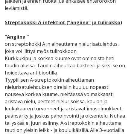
jälkeen ja ennen ruokailua ehkäisee enterorokon
leviämistä.
Streptokokki A-infektiot (”angiina” ja tulirokko)
”Angiina ”
on streptokokki A :n aiheuttama nielurisatulehdus,
joka voi liittyä myös tulirokkoon.
Kurkkukipu ja korkea kuume ovat ominaista heti
taudin alussa. Taudin aiheuttaa bakteeri ja siksi se on
hoidettava antibiootilla.
Tyypillisen A-streptokokin aiheuttaman
nielurisatulehduksen oireisiin kuuluu nopeasti
nouseva korkea kuume, nieltäessä voimakkaasti
aristava nielu, peitteet nielurisoissa, kaulan ja
leukakaaren turvonneet ja aristavat imusolmukkeet,
päänsärky ja joskus pahoinvointi ja oksentelu. Nuhaa
tai yskää ei juuri esiinny. A-streptokokin aiheuttama
tauti on yleisin leikki- ja kouluikäisillä. Alle 3-vuotiailla