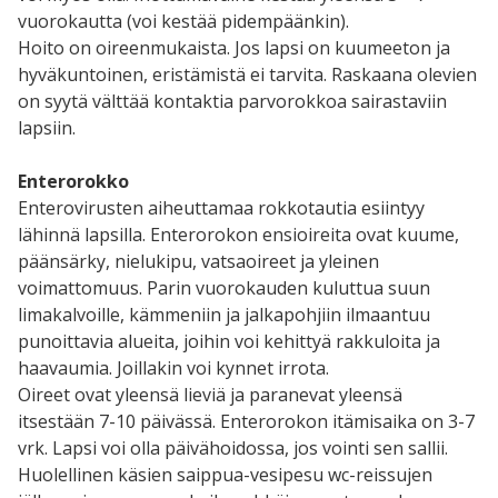
vuorokautta (voi kestää pidempäänkin).
Hoito on oireenmukaista. Jos lapsi on kuumeeton ja
hyväkuntoinen, eristämistä ei tarvita. Raskaana olevien
on syytä välttää kontaktia parvorokkoa sairastaviin
lapsiin.
Enterorokko
Enterovirusten aiheuttamaa rokkotautia esiintyy
lähinnä lapsilla. Enterorokon ensioireita ovat kuume,
päänsärky, nielukipu, vatsaoireet ja yleinen
voimattomuus. Parin vuorokauden kuluttua suun
limakalvoille, kämmeniin ja jalkapohjiin ilmaantuu
punoittavia alueita, joihin voi kehittyä rakkuloita ja
haavaumia. Joillakin voi kynnet irrota.
Oireet ovat yleensä lieviä ja paranevat yleensä
itsestään 7-10 päivässä. Enterorokon itämisaika on 3-7
vrk. Lapsi voi olla päivähoidossa, jos vointi sen sallii.
Huolellinen käsien saippua-vesipesu wc-reissujen