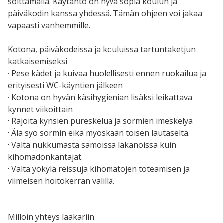
soittamalla. Käytäntö on hyvä sopia koulun ja
päiväkodin kanssa yhdessä. Tämän ohjeen voi jakaa
vapaasti vanhemmille.
Kotona, päiväkodeissa ja kouluissa tartuntaketjun
katkaisemiseksi
· Pese kädet ja kuivaa huolellisesti ennen ruokailua ja
erityisesti WC-käyntien jälkeen
· Kotona on hyvän käsihygienian lisäksi leikattava
kynnet viikoittain
· Rajoita kynsien pureskelua ja sormien imeskelyä
· Älä syö sormin eikä myöskään toisen lautaselta.
· Vältä nukkumasta samoissa lakanoissa kuin
kihomadonkantajat.
· Vältä yökylä reissuja kihomatojen toteamisen ja
viimeisen hoitokerran välillä.
Milloin yhteys lääkäriin