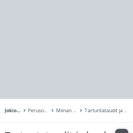
Jokioinen
>
Perusopetus
>
Miinan koulu
>
Tartuntataudit ja koulu