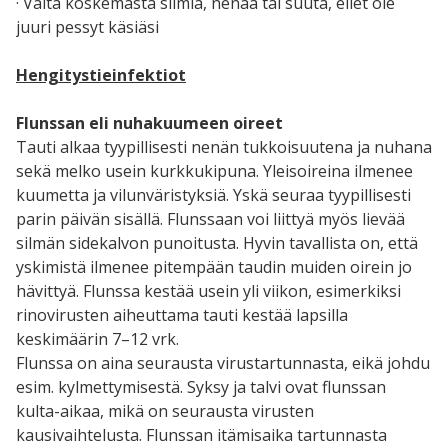
· Vältä koskemasta silmiä, nenää tai suuta, ellet ole
juuri pessyt käsiäsi
Hengitystieinfektiot
Flunssan eli nuhakuumeen oireet
Tauti alkaa tyypillisesti nenän tukkoisuutena ja nuhana
sekä melko usein kurkkukipuna. Yleisoireina ilmenee
kuumetta ja vilunväristyksiä. Yskä seuraa tyypillisesti
parin päivän sisällä. Flunssaan voi liittyä myös lievää
silmän sidekalvon punoitusta. Hyvin tavallista on, että
yskimistä ilmenee pitempään taudin muiden oirein jo
hävittyä. Flunssa kestää usein yli viikon, esimerkiksi
rinovirusten aiheuttama tauti kestää lapsilla
keskimäärin 7–12 vrk.
Flunssa on aina seurausta virustartunnasta, eikä johdu
esim. kylmettymisestä. Syksy ja talvi ovat flunssan
kulta-aikaa, mikä on seurausta virusten
kausivaihtelusta. Flunssan itämisaika tartunnasta