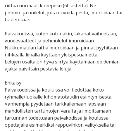
riittää normaali konepesu (60 astetta). Ne
pehmo -ja unilelut, joita ei voida pestä, imuroidaan tai
tuuletetaan.
Päiväkodissa, kuten kotonakin, lakanat vaihdetaan,
vuodevaatteet ja pehmolelut imuroidaan.
Nukkumatilan lattia imuroidaan ja pinnat pyyhitään
nihkeällä liinalla käyttäen yleispesuainetta.
Lelujen osalta on hyvä siirtyä käyttämään epidemian
ajaksi päivittäin pestäviä leluja.
Ehkäisy
Päiväkodeissa ja kouluissa voi tiedottaa koko
ryhmälle/luokalle kihomatotaudin esiintymisestä.
Vanhempia pyydetään tarkkailemaan lapsiaan
mahdollisten tartuntojen varalta ja ilmoittamaan
tartunnan todettuaan päiväkodissa ja koulussa
opettajalle esimerkiksi reppuvihkon välityksellä tai