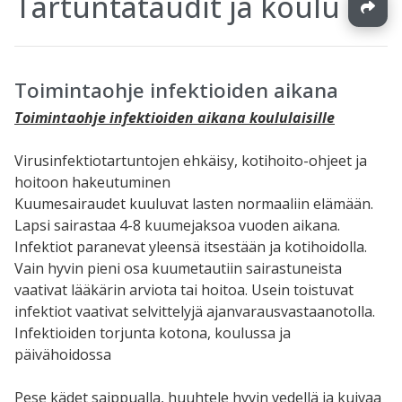
Tartuntataudit ja koulu
Toimintaohje infektioiden aikana
Toimintaohje infektioiden aikana koululaisille
Virusinfektiotartuntojen ehkäisy, kotihoito-ohjeet ja
hoitoon hakeutuminen
Kuumesairaudet kuuluvat lasten normaaliin elämään.
Lapsi sairastaa 4-8 kuumejaksoa vuoden aikana.
Infektiot paranevat yleensä itsestään ja kotihoidolla.
Vain hyvin pieni osa kuumetautiin sairastuneista
vaativat lääkärin arviota tai hoitoa. Usein toistuvat
infektiot vaativat selvittelyjä ajanvarausvastaanotolla.
Infektioiden torjunta kotona, koulussa ja
päivähoidossa
Pese kädet saippualla, huuhtele hyvin vedellä ja kuivaa