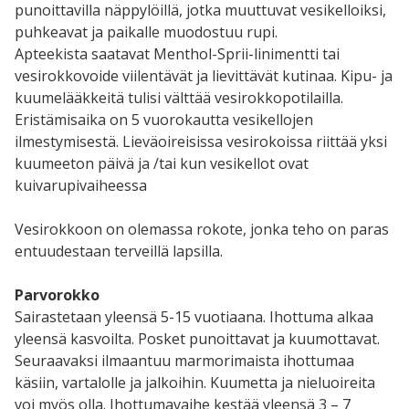
punoittavilla näppylöillä, jotka muuttuvat vesikelloiksi,
puhkeavat ja paikalle muodostuu rupi.
Apteekista saatavat Menthol-Sprii-linimentti tai
vesirokkovoide viilentävät ja lievittävät kutinaa. Kipu- ja
kuumelääkkeitä tulisi välttää vesirokkopotilailla.
Eristämisaika on 5 vuorokautta vesikellojen
ilmestymisestä. Lieväoireisissa vesirokoissa riittää yksi
kuumeeton päivä ja /tai kun vesikellot ovat
kuivarupivaiheessa
Vesirokkoon on olemassa rokote, jonka teho on paras
entuudestaan terveillä lapsilla.
Parvorokko
Sairastetaan yleensä 5-15 vuotiaana. Ihottuma alkaa
yleensä kasvoilta. Posket punoittavat ja kuumottavat.
Seuraavaksi ilmaantuu marmorimaista ihottumaa
käsiin, vartalolle ja jalkoihin. Kuumetta ja nieluoireita
voi myös olla. Ihottumavaihe kestää yleensä 3 – 7