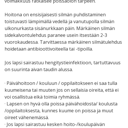
voimakkuus ratkaisee poissaolon tarpeen.
Hoitona on ensisijaisesti silmän puhdistaminen
toistuvasti lämpimällä vedellä ja vanutupolla silmän
ulkonurkasta sisänurkkaan päin. Märkäinen silmän
sidekalvontulehdus paranee usein itsestään 2-3
vuorokaudessa. Tarvittaessa märkäinen silmätulehdus
hoidetaan antibioottivoiteella tai -tipoilla.
Jos lapsi sairastuu hengitystieinfektioon, tartuttavuus
on suurinta aivan taudin alussa.
· Päivähoitoon / kouluun / oppilaitokseen ei saa tulla
kuumeisena tai muuten jos on sellaisia oireita, että ei
voi osallistua eikä toimia ryhmässä.
· Lapsen on hyvä olla poissa päivähoidosta/ koulusta
/oppilaitoksesta, kunnes kuume on poissa ja muut
oireet vähenemässä.
· Jos lapsi sairastuu kesken hoito-/koulupäivän