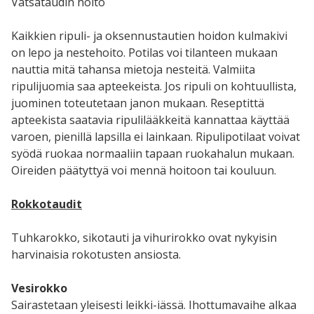
Vatsataudin hoito
Kaikkien ripuli- ja oksennustautien hoidon kulmakivi
on lepo ja nestehoito. Potilas voi tilanteen mukaan
nauttia mitä tahansa mietoja nesteitä. Valmiita
ripulijuomia saa apteekeista. Jos ripuli on kohtuullista,
juominen toteutetaan janon mukaan. Reseptittä
apteekista saatavia ripulilääkkeitä kannattaa käyttää
varoen, pienillä lapsilla ei lainkaan. Ripulipotilaat voivat
syödä ruokaa normaaliin tapaan ruokahalun mukaan.
Oireiden päätyttyä voi mennä hoitoon tai kouluun.
Rokkotaudit
Tuhkarokko, sikotauti ja vihurirokko ovat nykyisin
harvinaisia rokotusten ansiosta.
Vesirokko
Sairastetaan yleisesti leikki-iässä. Ihottumavaihe alkaa