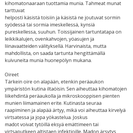
kihomatonaaraan tuottamia munia. Tahmeat munat
tarttuvat
helposti käsistä toisiin ja käsistä ne joutuvat sormin
syödessä tai sormia imeskellessä, kynsiä
pureskellessa, suuhun. Toissijainen tartuntatapa on
leikkikalujen, ovenkahvojen, yöasujen ja
liinavaatteiden välityksellä. Harvinaista, mutta
mahdollista, on saada tartunta hengittämällä
kuivuneita munia huonepölyn mukana.
Oireet
Tärkein oire on alapään, etenkin peräaukon
ympäristön kutina iltaöisin. Sen aiheuttaa kihomatojen
liikehdintä peräaukolla ja mikroskooppisen pienten
munien liimamainen erite. Kutinasta seuraa
raapiminen ja alapää ärtyy, mikä voi aiheuttaa kirvelyä
virtsatessa ja jopa yökastelua. Joskus
madot voivat tytöillä eksyä emättimeen tai
virtsaputkeen altistaen infektioille. Madon ärsytys