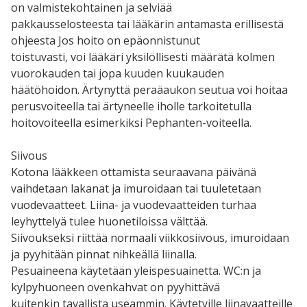
on valmistekohtainen ja selviää
pakkausselosteesta tai lääkärin antamasta erillisestä
ohjeesta Jos hoito on epäonnistunut
toistuvasti, voi lääkäri yksilöllisesti määrätä kolmen
vuorokauden tai jopa kuuden kuukauden
häätöhoidon. Ärtynyttä peraäaukon seutua voi hoitaa
perusvoiteella tai ärtyneelle iholle tarkoitetulla
hoitovoiteella esimerkiksi Pephanten-voiteella.
Siivous
Kotona lääkkeen ottamista seuraavana päivänä
vaihdetaan lakanat ja imuroidaan tai tuuletetaan
vuodevaatteet. Liina- ja vuodevaatteiden turhaa
leyhyttelyä tulee huonetiloissa välttää.
Siivoukseksi riittää normaali viikkosiivous, imuroidaan
ja pyyhitään pinnat nihkeällä liinalla.
Pesuaineena käytetään yleispesuainetta. WC:n ja
kylpyhuoneen ovenkahvat on pyyhittävä
kuitenkin tavallista useammin. Käytetyille liinavaatteille