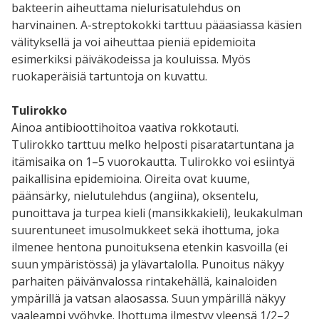
bakteerin aiheuttama nielurisatulehdus on
harvinainen. A-streptokokki tarttuu pääasiassa käsien
välityksellä ja voi aiheuttaa pieniä epidemioita
esimerkiksi päiväkodeissa ja kouluissa. Myös
ruokaperäisiä tartuntoja on kuvattu.
Tulirokko
Ainoa antibioottihoitoa vaativa rokkotauti.
Tulirokko tarttuu melko helposti pisaratartuntana ja
itämisaika on 1–5 vuorokautta. Tulirokko voi esiintyä
paikallisina epidemioina. Oireita ovat kuume,
päänsärky, nielutulehdus (angiina), oksentelu,
punoittava ja turpea kieli (mansikkakieli), leukakulman
suurentuneet imusolmukkeet sekä ihottuma, joka
ilmenee hentona punoituksena etenkin kasvoilla (ei
suun ympäristössä) ja ylävartalolla. Punoitus näkyy
parhaiten päivänvalossa rintakehällä, kainaloiden
ympärillä ja vatsan alaosassa. Suun ympärillä näkyy
vaaleampi vyöhyke. Ihottuma ilmestyy yleensä 1/2–2