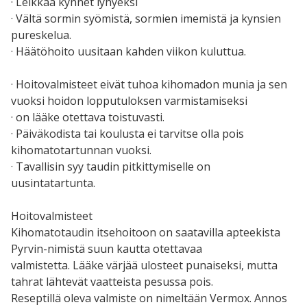
· Leikkaa kynnet lyhyeksi
· Vältä sormin syömistä, sormien imemistä ja kynsien
pureskelua.
· Häätöhoito uusitaan kahden viikon kuluttua.
· Hoitovalmisteet eivät tuhoa kihomadon munia ja sen
vuoksi hoidon lopputuloksen varmistamiseksi
· on lääke otettava toistuvasti.
· Päiväkodista tai koulusta ei tarvitse olla pois
kihomatotartunnan vuoksi.
· Tavallisin syy taudin pitkittymiselle on
uusintatartunta.
Hoitovalmisteet
Kihomatotaudin itsehoitoon on saatavilla apteekista
Pyrvin-nimistä suun kautta otettavaa
valmistetta. Lääke värjää ulosteet punaiseksi, mutta
tahrat lähtevät vaatteista pesussa pois.
Reseptillä oleva valmiste on nimeltään Vermox. Annos