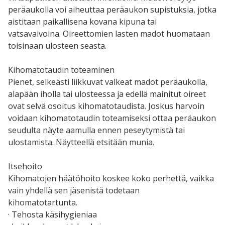
peräaukolla voi aiheuttaa peräaukon supistuksia, jotka
aistitaan paikallisena kovana kipuna tai
vatsavaivoina. Oireettomien lasten madot huomataan
toisinaan ulosteen seasta.
Kihomatotaudin toteaminen
Pienet, selkeästi liikkuvat valkeat madot peräaukolla,
alapään iholla tai ulosteessa ja edellä mainitut oireet
ovat selvä osoitus kihomatotaudista. Joskus harvoin
voidaan kihomatotaudin toteamiseksi ottaa peräaukon
seudulta näyte aamulla ennen peseytymistä tai
ulostamista. Näytteellä etsitään munia.
Itsehoito
Kihomatojen häätöhoito koskee koko perhettä, vaikka
vain yhdellä sen jäsenistä todetaan
kihomatotartunta.
· Tehosta käsihygieniaa