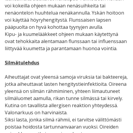
voi kokeilla ohjeen mukaan nenäsuihkeita tai
nenäontelon huuhtelua nenäkannulla. Yskän hoitoon
voi käyttää höyryhengitystä. Flunssaisen lapsen
pääpuolta on hyvä kohottaa tyynyjen avulla.
Kipu- ja kuumelääkkeet ohjeen mukaan käytettynä
ovat tehokkaita alentamaan flunssaan tai influenssaan
liittyvää kuumetta ja parantamaan huonoa vointia.
Silmätulehdus
Aiheuttajat ovat yleensä samoja viruksia tai bakteereja,
jotka aiheuttavat lasten hengitystieinfektioita. Oireena
yleensä on silmän rähmiminen, yhteen liimautuneet
silmäluomet aamulla, rikan tunne silmässä tai kirvely.
Kutina on tavallista allergisen reaktion yhteydessä.
Valonarkuus on harvinaista.
Siksi lasta, jonka silmä rähmii, ei tarvitse välittömästi
poistaa hoidosta tartunnanvaaran vuoksi. Oireiden