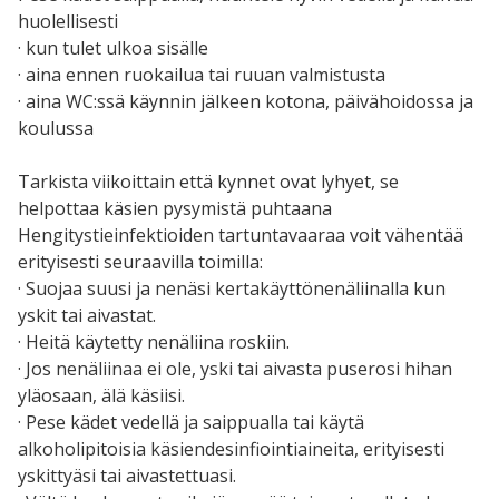
huolellisesti
· kun tulet ulkoa sisälle
· aina ennen ruokailua tai ruuan valmistusta
· aina WC:ssä käynnin jälkeen kotona, päivähoidossa ja
koulussa
Tarkista viikoittain että kynnet ovat lyhyet, se
helpottaa käsien pysymistä puhtaana
Hengitystieinfektioiden tartuntavaaraa voit vähentää
erityisesti seuraavilla toimilla:
· Suojaa suusi ja nenäsi kertakäyttönenäliinalla kun
yskit tai aivastat.
· Heitä käytetty nenäliina roskiin.
· Jos nenäliinaa ei ole, yski tai aivasta puserosi hihan
yläosaan, älä käsiisi.
· Pese kädet vedellä ja saippualla tai käytä
alkoholipitoisia käsiendesinfiointiaineita, erityisesti
yskittyäsi tai aivastettuasi.