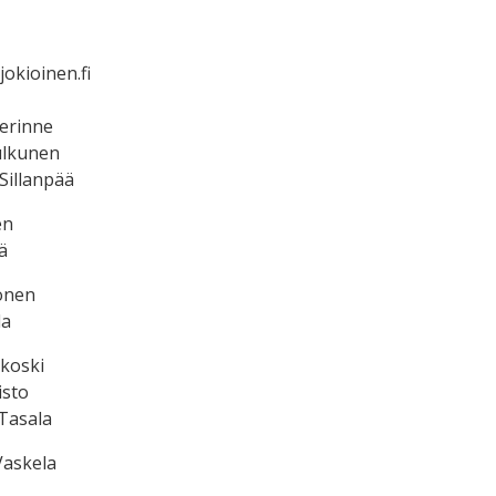
okioinen.fi
erinne
ulkunen
Sillanpää
en
ä
onen
la
koski
isto
Tasala
Vaskela