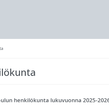
ta
ilökunta
oulun henkilökunta lukuvuonna 2025-202