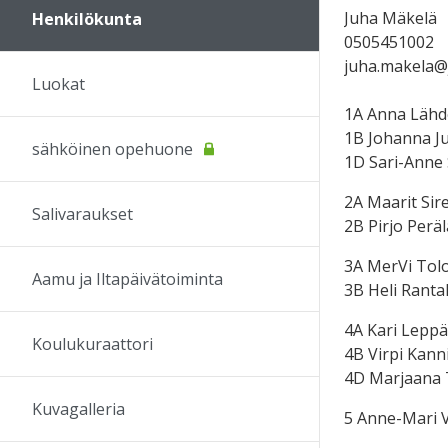
Juha Mäkelä
Henkilökunta
0505451002
juha.makela@j
Luokat
1A Anna Lähd
1B Johanna J
sähköinen opehuone
1D Sari-Anne 
2A Maarit Sir
Salivaraukset
2B Pirjo Peräl
3A MerVi Tol
Aamu ja Iltapäivätoiminta
3B Heli Ranta
4A Kari Leppä
Koulukuraattori
4B Virpi Kann
4D Marjaana 
Kuvagalleria
5 Anne-Mari 