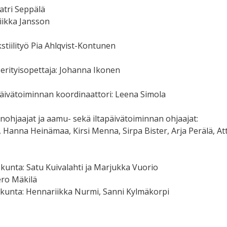
atri Seppälä
Riikka Jansson
kstiilityö Pia Ahlqvist-Kontunen
 erityisopettaja: Johanna Ikonen
päivätoiminnan koordinaattori: Leena Simola
ohjaajat ja aamu- sekä iltapäivätoiminnan ohjaajat:
a, Hanna Heinämaa, Kirsi Menna, Sirpa Bister, Arja Perälä, At
ökunta: Satu Kuivalahti ja Marjukka Vuorio
ero Mäkilä
lökunta: Hennariikka Nurmi, Sanni Kylmäkorpi