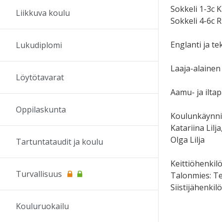
Sokkeli 1-3c K
Liikkuva koulu
Sokkeli 4-6c 
Englanti ja te
Lukudiplomi
Laaja-alainen
Löytötavarat
Aamu- ja ilta
Oppilaskunta
Koulunkäynnin
Katariina Lilj
Olga Lilja
Tartuntataudit ja koulu
Keittiöhenkil
Turvallisuus
Talonmies: T
Siistijähenki
Kouluruokailu