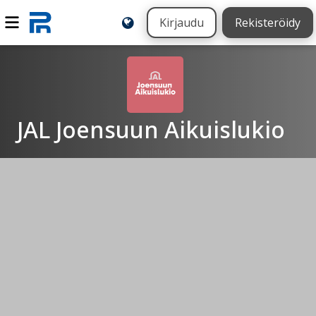
Kirjaudu
Rekisteröidy
JAL Joensuun Aikuislukio