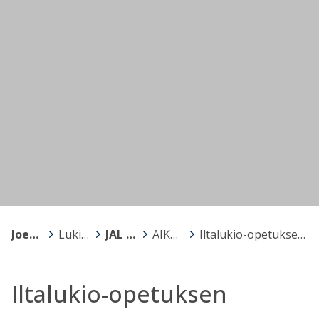
Joensuu
>
Lukiot
>
JAL Joensuun Aikuislukio
>
AIKUISLUKIO
>
Iltalukio-opetuksen oppikirjat lv 2024-2025
Iltalukio-opetuksen