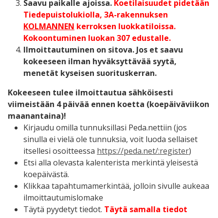
Saavu paikalle ajoissa
.
Koetilaisuudet pidetään
Tiedepuistolukiolla, 3A-rakennuksen
KOLMANNEN
kerroksen luokkatiloissa.
Kokoontuminen luokan 307 edustalle.
Ilmoittautuminen on sitova. Jos et saavu
kokeeseen ilman hyväksyttävää syytä,
menetät kyseisen suorituskerran.
Kokeeseen tulee ilmoittautua sähköisesti
viimeistään 4 päivää ennen koetta (koepäiväviikon
maanantaina)!
Kirjaudu omilla tunnuksillasi Peda.nettiin (jos
sinulla ei vielä ole tunnuksia, voit luoda sellaiset
itsellesi osoitteessa
https://peda.net/:register
)
Etsi alla olevasta kalenterista merkintä yleisestä
koepäivästä.
Klikkaa tapahtumamerkintää, jolloin sivulle aukeaa
ilmoittautumislomake
Täytä pyydetyt tiedot.
Täytä samalla tiedot