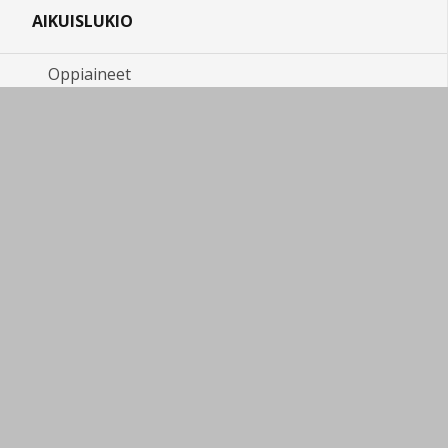
AIKUISLUKIO
Oppiaineet
Yleiseen kokeeseen ilmoittautuminen
Joensuun Aikuislukion opetussuunnitelma 2021
Joensuun Aikuislukion opetussuunnitelma 2016
Oletko alle 18-vuotias?
Oman tietokoneen hankinta ja käyttö
Opiskeluohjeita
Tuva 2024-2025
VERKKO-OPISKELU