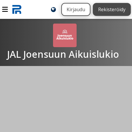
Kirjaudu
Rekisteröidy
JAL Joensuun Aikuislukio