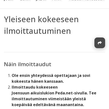
Yleiseen kokeeseen
ilmoittautuminen
Näin ilmoittaudut
Ole ensin yhteydessä opettajaan ja sovi
kokeesta hänen kanssaan.
Ilmoittaudu kokeeseen
Joensuun aikuislukion
P
eda.net-sivulla.
Tee
ilmoittautuminen
viimeistään yleistä
koepäivää
edeltävänä maanantaina
.