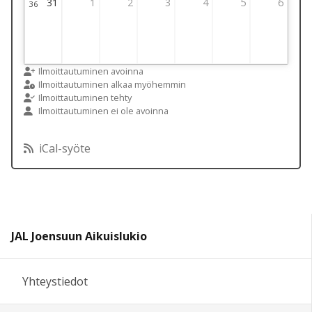
31
1
2
3
4
5
6
36
Viikko 36
31 August 2026 Thursday
1 September 2026 Thursday
2 September 2026 Thursday
3 September 2026 Thursday
4 September 2026 Thursday
5 September 2026 T
6 September
Ilmoittautuminen avoinna
Ilmoittautuminen alkaa myöhemmin
Ilmoittautuminen tehty
Ilmoittautuminen ei ole avoinna
iCal-syöte
JAL Joensuun Aikuislukio
Yhteystiedot