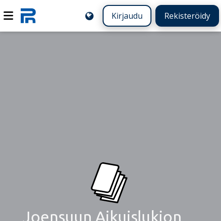
Kirjaudu
Rekisteröidy
Joensuun Aikuislukion