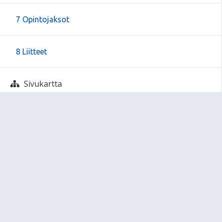
7 Opintojaksot
8 Liitteet
Sivukartta
Sivun alkuun
Ohjeet
Saavutettavuus
Yksityisyydensuoja
Lähetä palautetta Peda.net-ylläpidolle
Ilmoita asiaton sisältö