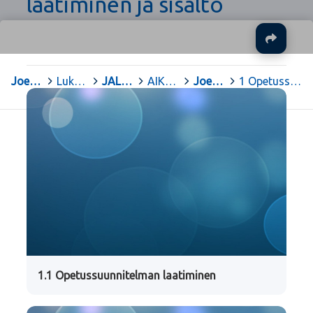
laatiminen ja sisältö
Ja
Joensuu
>
Lukiot
>
JAL Joensuun Aikuislukio
>
AIKUISLUKIO
>
Joensuun Aikuislukion opetussuunnitelma 2021
>
1 Opetussuunnitelman laatiminen ja sisältö
1.1 Opetussuunnitelman laatiminen