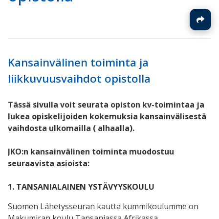
Kansainvälinen toiminta ja
liikkuvuusvaihdot opistolla
Tässä sivulla voit seurata opiston kv-toimintaa ja
lukea opiskelijoiden kokemuksia kansainvälisestä
vaihdosta ulkomailla ( alhaalla).
JKO:n kansainvälinen toiminta muodostuu
seuraavista asioista:
1. TANSANIALAINEN YSTÄVYYSKOULU
Suomen Lähetysseuran kautta kummikoulumme on
Makumiran koulu Tansaniassa Afrikassa.