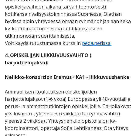
opiskelijavaihdon aikana tai vaihtoehtoisesti
kotikansainvälisyystoiminnassa Suomessa. Olethan
hyvissä ajoin yhteydessä omaan ryhmänohjaajaan sekä
kv-koordinaattoriin Sofia Lehtikankaaseen
utkinnonosan suorittamisesta.
Voit käydä tutustumassa kurssiin
peda.netissa.
4. OPISKELIJAN LIIKKUVUUSVAIHTO (
harjoittelujakso):
Nelikko-konsortion Eramus+ KA1 - liikkuvuushanke
Ammatillisen koulutuksen opiskelijoiden
harjoittelujaksot (1-6 vkoa) Euroopassa yli 18-vuotiaille
perus- ja ammattitutkintojen opiskelijoille. Tarjolla ovat
yksilövaihto ( yleensä 3-6 viikkoa) tai ryhmävaihto (
yleensä 2 viikkoa) . Yhteyshenkilö opistolla on kv-
koordinaattori, opettaja Sofia Lehtikangas. Ota yhteys
wilmassa.