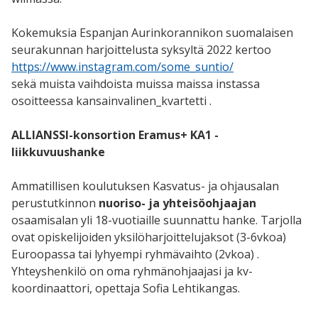
Kokemuksia Espanjan Aurinkorannikon suomalaisen
seurakunnan harjoittelusta syksyltä 2022 kertoo
https://www.instagram.com/some_suntio/
sekä muista vaihdoista muissa maissa instassa
osoitteessa kansainvalinen_kvartetti .
ALLIANSSI-
konsortion Eramus+ KA1 -
liikkuvuushanke
Ammatillisen koulutuksen Kasvatus- ja ohjausalan
perustutkinnon
nuoriso- ja yhteisöohjaajan
osaamisalan yli 18-vuotiaille suunnattu hanke. Tarjolla
ovat opiskelijoiden yksilöharjoittelujaksot (3-6vkoa)
Euroopassa tai lyhyempi ryhmävaihto (2vkoa) .
Yhteyshenkilö on oma ryhmänohjaajasi ja kv-
koordinaattori, opettaja Sofia Lehtikangas.