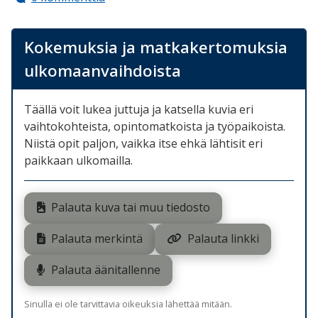
Kokemuksia ja matkakertomuksia
ulkomaanvaihdoista
Täällä voit lukea juttuja ja katsella kuvia eri
vaihtokohteista, opintomatkoista ja työpaikoista.
Niistä opit paljon, vaikka itse ehkä lähtisit eri
paikkaan ulkomailla.
Palauta kuva tai muu tiedosto
Palauta merkintä
Palauta linkki
Palauta äänitallenne
Sinulla ei ole tarvittavia oikeuksia lähettää mitään.