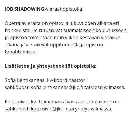
JOB SHADOWING
-vieraat opistolla
Opettajavieraita on opistolla lukuvuoden aikana eri
hankkeista. He tutustuvat suomalaiseen koulutukseen
ja opiston toimintaan noin viikon kestävän vierailun
aikana ja vierailevat oppitunneilla ja opiston
tapahtumissa.
Lisätietoa ja yhteyshenkilöt opistolla:
Sofia Lehtikangas, kv-koordinaattori
sähköposti sofia.lehtikangas@jko.fi tai viesti wilmassa.
Kati Toivio, kv -toiminnasta vastaava apulaisrehtori
sähköposti kati.toivio@jko.fi tai yhteys wilmassa.