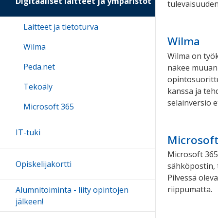
Digitaaliset laitteet ja ympäristöt
tulevaisuuden
Laitteet ja tietoturva
Wilma
Wilma
Wilma on työk
Peda.net
näkee muuan 
opintosuoritte
Tekoäly
kanssa ja teh
selainversio 
Microsoft 365
IT-tuki
Microsof
Microsoft 365 
Opiskelijakortti
sähköpostin, t
Pilvessä oleva
riippumatta.
Alumnitoiminta - liity opintojen
jälkeen!