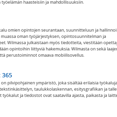
 työelämän haasteisiin ja mahdollisuuksiin.
alu omien opintojen seurantaan, suunnitteluun ja hallinnoint
muassa oman työjärjestyksen, opintosuunnitelman ja
et. Wilmassa julkaistaan myös tiedotteita, viestitään opetta
dään opintoihin liittyviä hakemuksia. Wilmasta on sekä laaj
että perustoiminnot omaava mobiilisovellus.
t 365
on pilvipohjainen ympäristö, joka sisältää erilaisia työkaluj
ekstinkäsittelyn, taulukkolaskennan, esitysgrafiikan ja talle
t työkalut ja tiedostot ovat saatavilla ajasta, paikasta ja lait