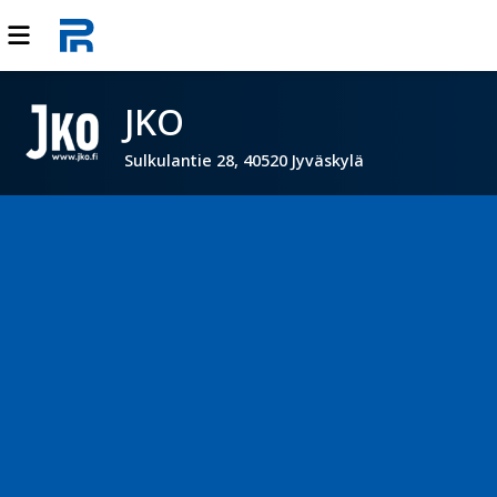
JKO
Sulkulantie 28, 40520 Jyväskylä