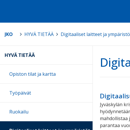
JKO
>
HYVÄ TIETÄÄ
>
Digitaaliset laitteet ja ympäristö
HYVÄ TIETÄÄ
Digit
Opiston tilat ja kartta
Työpäivät
Digitaali
Jyväskylän kr
hyödynnetään d
Ruokailu
mahdollistaa 
parantaa vuor