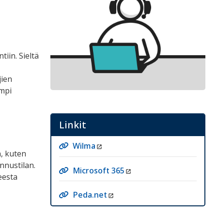
iin. Sieltä
jien
empi
Linkit
Wilma
a, kuten
nnustilan.
Microsoft 365
teesta
Peda.net