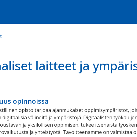
t
aaliset laitteet ja ympäri
suus opinnoissa
istillinen opisto tarjoaa ajanmukaiset oppimisympäristöt, joi
igitaalisia välineitä ja ympäristöjä. Digitaalisten työkaluje
joustavan ja yksilöllisen oppimisen, tukee itsenäistä työske
ovaikutusta ja yhteistyötä. Tavoitteenamme on valmistaa op