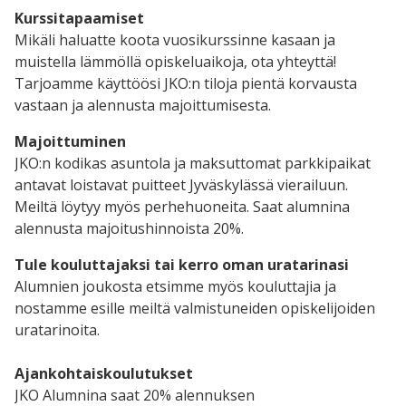
Kurssitapaamiset
Mikäli haluatte koota vuosikurssinne kasaan ja
muistella lämmöllä opiskeluaikoja, ota yhteyttä!
Tarjoamme käyttöösi JKO:n tiloja pientä korvausta
vastaan ja alennusta majoittumisesta.
Majoittuminen
JKO:n kodikas asuntola ja maksuttomat parkkipaikat
antavat loistavat puitteet Jyväskylässä vierailuun.
Meiltä löytyy myös perhehuoneita. Saat alumnina
alennusta majoitushinnoista 20%.
Tule kouluttajaksi tai kerro oman uratarinasi
Alumnien joukosta etsimme myös kouluttajia ja
nostamme esille meiltä valmistuneiden opiskelijoiden
uratarinoita.
Ajankohtaiskoulutukset
JKO Alumnina saat 20% alennuksen