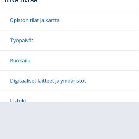
HYVÄ TIETÄÄ
Opiston tilat ja kartta
Työpäivät
Ruokailu
Digitaaliset laitteet ja ympäristöt
IT-tuki
Opiskelijakortti