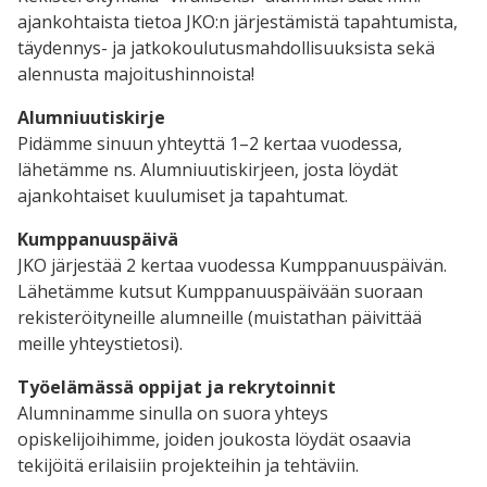
ajankohtaista tietoa JKO:n järjestämistä tapahtumista,
täydennys- ja jatkokoulutusmahdollisuuksista sekä
alennusta majoitushinnoista!
Alumniuutiskirje
Pidämme sinuun yhteyttä 1–2 kertaa vuodessa,
lähetämme ns. Alumniuutiskirjeen, josta löydät
ajankohtaiset kuulumiset ja tapahtumat.
Kumppanuuspäivä
JKO järjestää 2 kertaa vuodessa Kumppanuuspäivän.
Lähetämme kutsut Kumppanuuspäivään suoraan
rekisteröityneille alumneille (muistathan päivittää
meille yhteystietosi).
Työelämässä oppijat ja rekrytoinnit
Alumninamme sinulla on suora yhteys
opiskelijoihimme, joiden joukosta löydät osaavia
tekijöitä erilaisiin projekteihin ja tehtäviin.