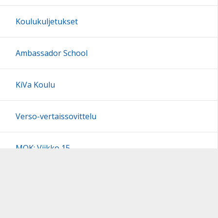
Koulukuljetukset
Ambassador School
KiVa Koulu
Verso-vertaissovittelu
MOK: Viikko 15
Kerhot
Inarin kunnan alueella olevat tapahtumat