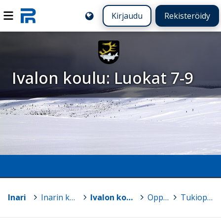
Kirjaudu
Rekisteröidy
Ivalon koulu: Luokat 7-9
Inari
>
Inarin kunnan koulut
>
Ivalon koulu: Luokat 7-9
>
Oppilaat
>
Tukioppilaat