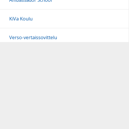
Ambassador School
KiVa Koulu
Verso-vertaissovittelu
MOK: Viikko 15
Kerhot
Inarin kunnan alueella olevat tapahtumat
Kevättiedotteet
Kevättiedote 2024-2025