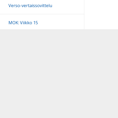
Verso-vertaissovittelu
MOK: Viikko 15
Kerhot
Inarin kunnan alueella olevat
tapahtumat
Kevättiedotteet
Wilmaohjeita huoltajille
Kv.toiminta