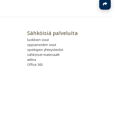
J
Sähköisiä palveluita
luokkien sivut
oppiaineiden sivut
opettajien yhteystiedot
sähköiset materiaalit
wilma
Office 365