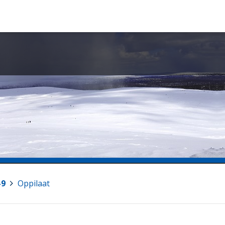
-9
>
Oppilaat