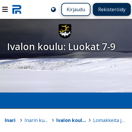
Kirjaudu
Rekisteröidy
Ivalon koulu: Luokat 7-9
Inari
>
Inarin kunnan koulut
>
Ivalon koulu: Luokat 7-9
>
Lomakkeita ja ohjeita