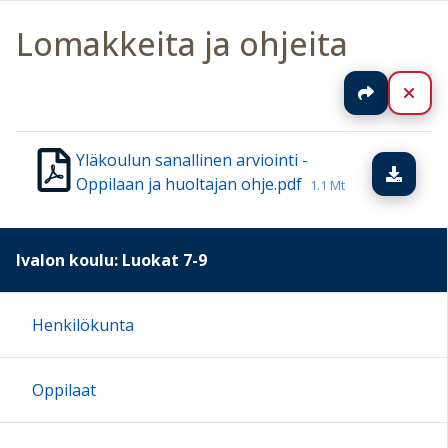
Lomakkeita ja ohjeita
Jaa
Sul
Yläkoulun sanallinen arviointi -
Lata
Oppilaan ja huoltajan ohje.pdf
1.1 Mt
Ivalon koulu: Luokat 7-9
Henkilökunta
Oppilaat