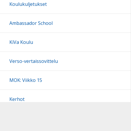
Koulukuljetukset
Ambassador School
KiVa Koulu
Verso-vertaissovittelu
MOK: Viikko 15
Kerhot
Inarin kunnan alueella olevat tapahtumat