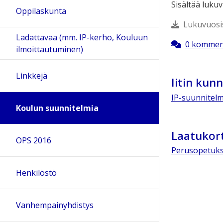
Sisältää luku
Oppilaskunta
Lukuvuosis
Ladattavaa (mm. IP-kerho, Kouluun
0 kommen
ilmoittautuminen)
Linkkejä
Iitin kun
IP-suunnitel
Koulun suunnitelmia
Laatukort
OPS 2016
Perusopetukse
Henkilöstö
Vanhempainyhdistys