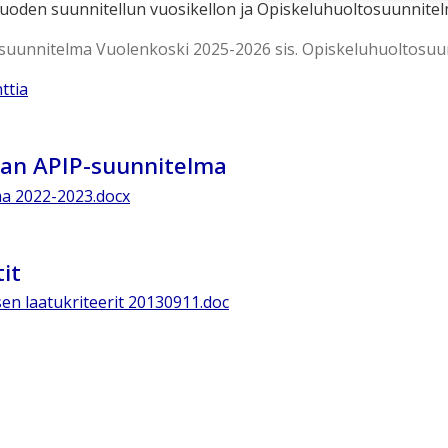
vuoden suunnitellun vuosikellon ja Opiskeluhuoltosuunnite
uunnitelma Vuolenkoski 2025-2026 sis. Opiskeluhuoltosuun
ttia
nan APIP-suunnitelma
ma 2022-2023.docx
it
n laatukriteerit 20130911.doc