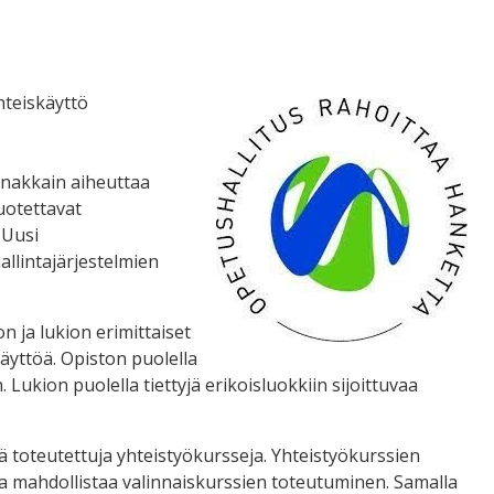
hteiskäyttö
nnakkain aiheuttaa
luotettavat
 Uusi
allintajärjestelmien
n ja lukion erimittaiset
käyttöä. Opiston puolella
Lukion puolella tiettyjä erikoisluokkiin sijoittuvaa
ä toteutettuja yhteistyökursseja. Yhteistyökurssien
a mahdollistaa valinnaiskurssien toteutuminen. Samalla