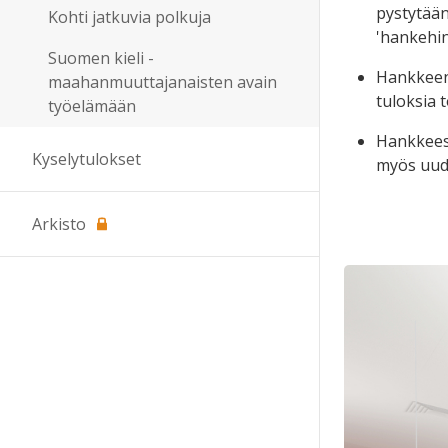
pystytään
Kohti jatkuvia polkuja
'hankehin
Suomen kieli -
Hankkeen 
maahanmuuttajanaisten avain
tuloksia 
työelämään
Hankkeese
Kyselytulokset
myös uud
Arkisto