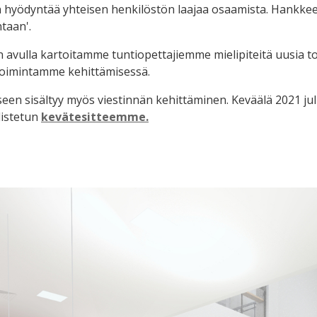
 hyödyntää yhteisen henkilöstön laajaa osaamista. Hankkee
taan'.
avulla kartoitamme tuntiopettajiemme mielipiteitä uusia t
toimintamme kehittämisessä.
en sisältyy myös viestinnän kehittäminen. Keväälä 2021 j
istetun
kevätesitteemme.