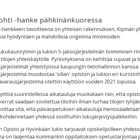
Kohti -hanke pähkinänkuoressa
 -hankkeen tavoitteena on yhteisen rakennuksen, Kipinän y
ia hyödyntäen ja mahdollisia ongelmia minimoiden.
ukukausirytmin ja lukion 5-jaksojärjestelmän toimiminen ri
 tilojen yhteiskäytölle. Pyrkimyksenä on kehittää sujuvat ja 
sjärjestelmät yhteistyössä kaupungin tietohallinnon kanssa.
sjärjestelmä muodostaa 'sillan' opiston ja lukion eri kurssinh
Tilavarausjärjestelmä otettiin käyttöön vuoden 2021 lopussa.
äyttöä suunnitellessa aikatauluja muokataan niin, että opisto
errat saadaan sovitettua tiloihin ilman turhaa tilojen tyhjä
oittaa sitä, että päiväopetuksen aikatauluja hienosäädetään. 
kohdennetaan yhdessä sovittuihin lukujärjestyspalkkeihin.
 Opisto ja Hyvinkään lukio tarjoavat opiskelijoilleen yhdess
na on laajentaa kummankin oppilaitoksen opetustarjontaa j