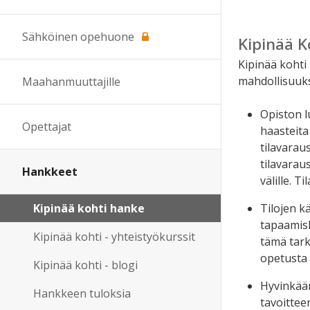
Sähköinen opehuone
Kipinää 
Kipinää kohti
mahdollisuuks
Maahanmuuttajille
Opiston l
Opettajat
haasteita
tilavarau
tilavarau
Hankkeet
välille. 
Tilojen k
Kipinää kohti hanke
tapaamisk
Kipinää kohti - yhteistyökurssit
tämä tark
opetusta 
Kipinää kohti - blogi
Hyvinkään
Hankkeen tuloksia
tavoittee