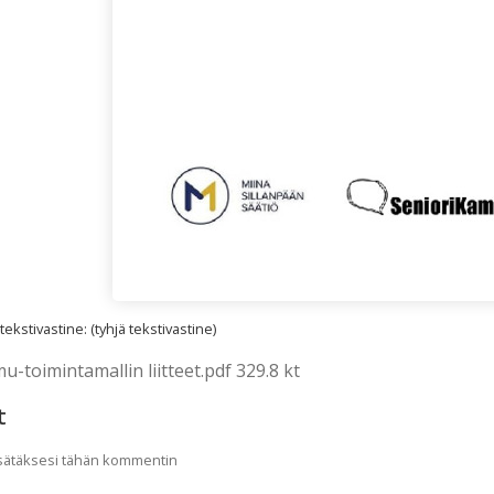
kstivastine: (tyhjä tekstivastine)
u-toimintamallin liitteet.pdf 329.8 kt
t
lisätäksesi tähän kommentin