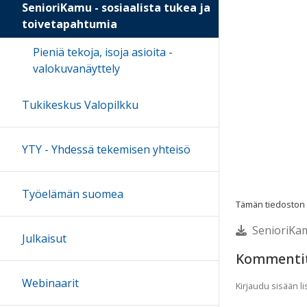
SenioriKamu - sosiaalista tukea ja
toivetapahtumia
Pieniä tekoja, isoja asioita -
valokuvanäyttely
Tukikeskus Valopilkku
YTY - Yhdessä tekemisen yhteisö
Työelämän suomea
Tämän tiedoston te
SenioriKam
Julkaisut
Kommenti
Webinaarit
Kirjaudu sisään 