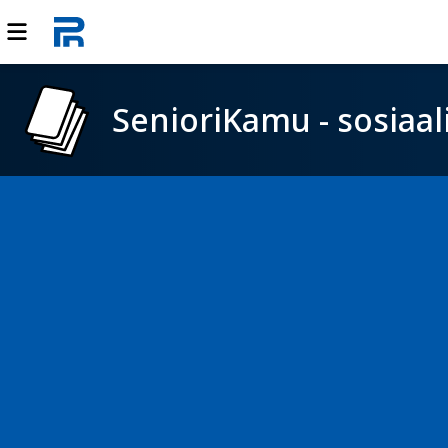
SenioriKamu - sosiaal