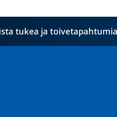
ista tukea ja toivetapahtumi