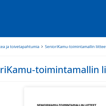
kea ja toivetapahtumia
>
SenioriKamu-toimintamallin liittee
riKamu-toimintamallin li