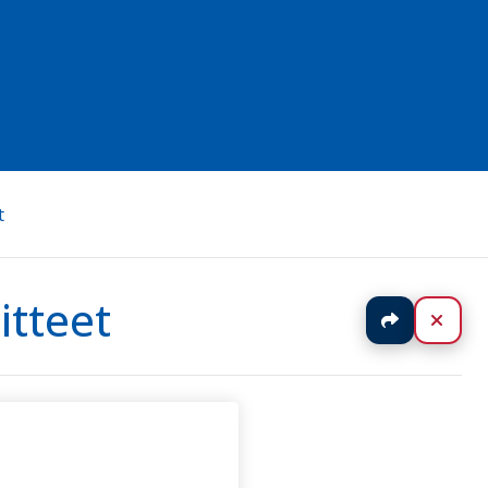
t
itteet
Jaa
Sulj