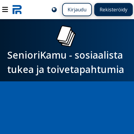
Kirjaudu
Rekisteröidy
SenioriKamu - sosiaalista
tukea ja toivetapahtumia