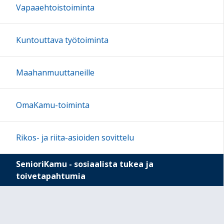
Vapaaehtoistoiminta
Kuntouttava työtoiminta
Maahanmuuttaneille
OmaKamu-toiminta
Rikos- ja riita-asioiden sovittelu
SenioriKamu - sosiaalista tukea ja
toivetapahtumia
Pieniä tekoja, isoja asioita -valokuvanäyttely
Tukikeskus Valopilkku