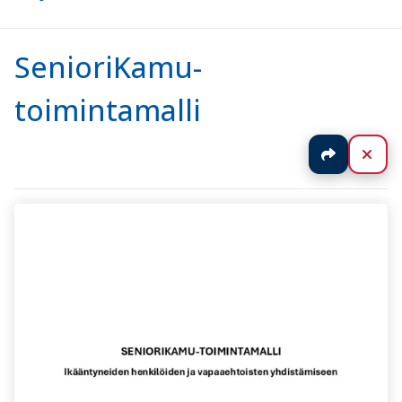
SenioriKamu-
toimintamalli
Jaa
Sul