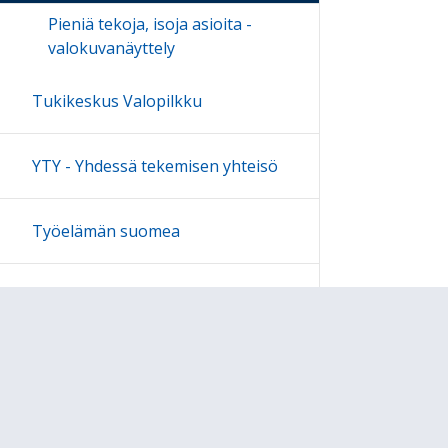
Pieniä tekoja, isoja asioita -
valokuvanäyttely
Tukikeskus Valopilkku
YTY - Yhdessä tekemisen yhteisö
Työelämän suomea
Julkaisut
Webinaarit
Päättyneet hankkeet