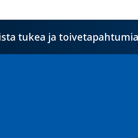
ista tukea ja toivetapahtumi