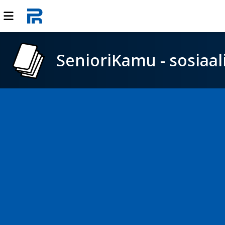
SenioriKamu - sosiaal