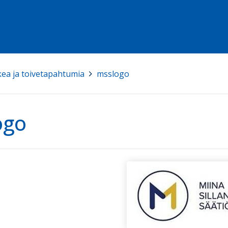
kea ja toivetapahtumia
>
msslogo
ogo