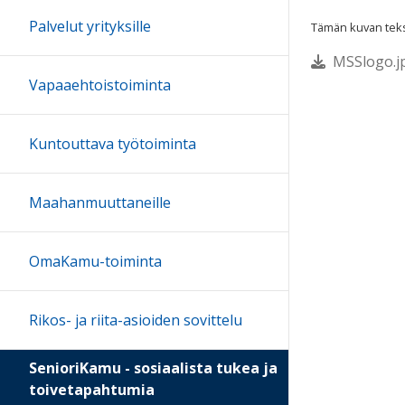
Palvelut yrityksille
Tämän kuvan tekst
MSSlogo.jp
Vapaaehtoistoiminta
Kuntouttava työtoiminta
Maahanmuuttaneille
OmaKamu-toiminta
Rikos- ja riita-asioiden sovittelu
SenioriKamu - sosiaalista tukea ja
toivetapahtumia