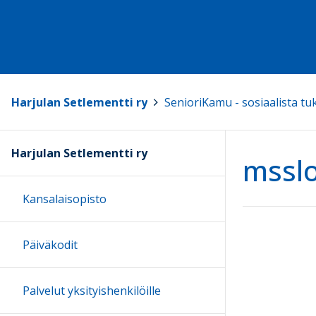
Harjulan Setlementti ry
>
SenioriKamu - sosiaalista tu
Harjulan Setlementti ry
mssl
Kansalaisopisto
Päiväkodit
Palvelut yksityishenkilöille