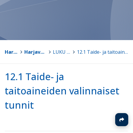
Harjavalta
>
Harjavallan perusopetuksen opetussuunnitelma
>
LUKU 12. Valinnaisuus perusopetuksessa
>
12.1 Taide- ja taitoaineiden valinnaiset tunnit
12.1 Taide- ja
taitoaineiden valinnaiset
tunnit