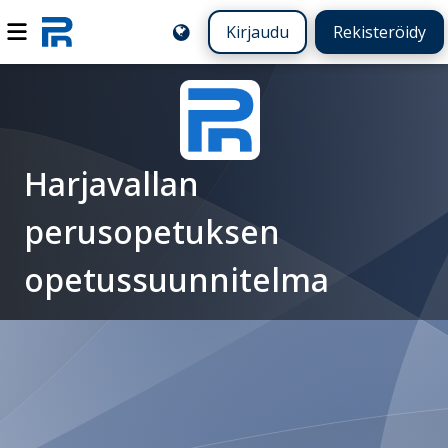
Kirjaudu
Rekisteröidy
Harjavallan
perusopetuksen
opetussuunnitelma