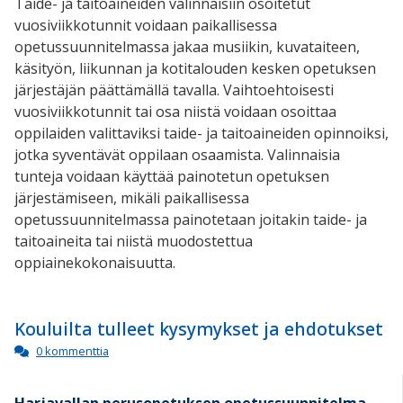
Taide- ja taitoaineiden valinnaisiin osoitetut
vuosiviikkotunnit voidaan paikallisessa
opetussuunnitelmassa jakaa musiikin, kuvataiteen,
käsityön, liikunnan ja kotitalouden kesken opetuksen
järjestäjän päättämällä tavalla. Vaihtoehtoisesti
vuosiviikkotunnit tai osa niistä voidaan osoittaa
oppilaiden valittaviksi taide- ja taitoaineiden opinnoiksi,
jotka syventävät oppilaan osaamista. Valinnaisia
tunteja voidaan käyttää painotetun opetuksen
järjestämiseen, mikäli paikallisessa
opetussuunnitelmassa painotetaan joitakin taide- ja
taitoaineita tai niistä muodostettua
oppiainekokonaisuutta.
Kouluilta tulleet kysymykset ja ehdotukset
0 kommenttia