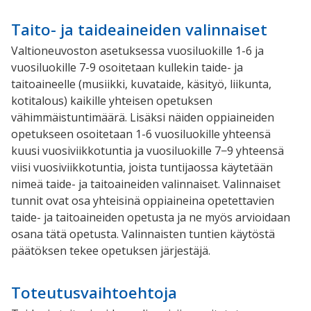
Taito- ja taideaineiden valinnaiset
Valtioneuvoston asetuksessa vuosiluokille 1-6 ja
vuosiluokille 7-9 osoitetaan kullekin taide- ja
taitoaineelle (musiikki, kuvataide, käsityö, liikunta,
kotitalous) kaikille yhteisen opetuksen
vähimmäistuntimäärä. Lisäksi näiden oppiaineiden
opetukseen osoitetaan 1-6 vuosiluokille yhteensä
kuusi vuosiviikkotuntia ja vuosiluokille 7−9 yhteensä
viisi vuosiviikkotuntia, joista tuntijaossa käytetään
nimeä taide- ja taitoaineiden valinnaiset. Valinnaiset
tunnit ovat osa yhteisinä oppiaineina opetettavien
taide- ja taitoaineiden opetusta ja ne myös arvioidaan
osana tätä opetusta. Valinnaisten tuntien käytöstä
päätöksen tekee opetuksen järjestäjä.
Toteutusvaihtoehtoja