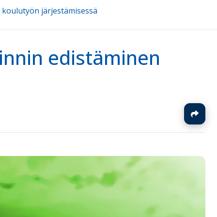
 koulutyön järjestämisessä
innin edistäminen
J