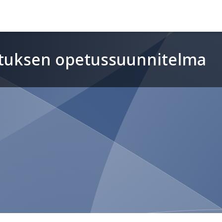
etuksen opetussuunnitelma