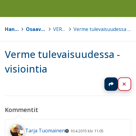
Hankkeet
>
Osaava Metso
>
VERME
>
Verme tulevaisuudessa - visiointia
Verme tulevaisuudessa -
visiointia
Jaa
Sul
Kommentit
Tarja Tuomainen
10.4.2015 klo 11.05