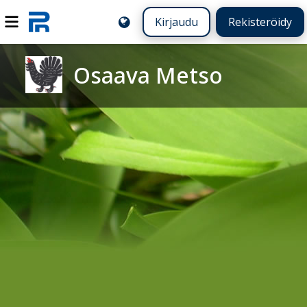
Kirjaudu
Rekisteröidy
Osaava Metso