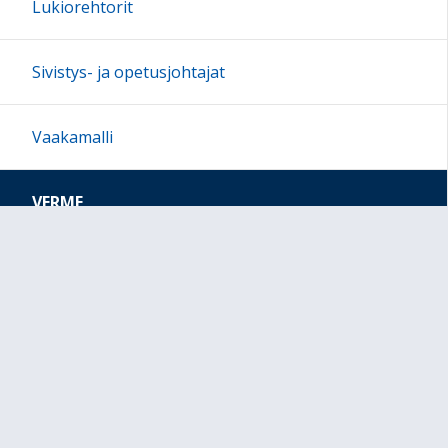
Lukiorehtorit
Sivistys- ja opetusjohtajat
Vaakamalli
VERME
Sivun alkuun
Ohjeet
Saavutettavuus