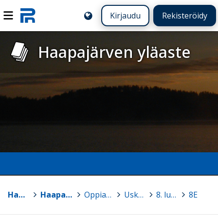
Kirjaudu
Rekisteröidy
Haapajärven yläaste
Haapajärvi
>
Haapajärven yläaste
>
Oppiaineiden sivuja
>
Uskonto
>
8. luokka
>
8E