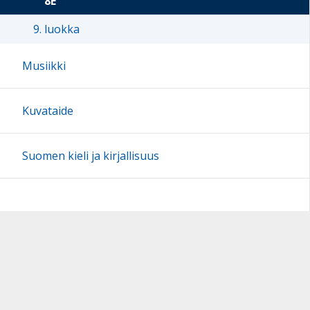
8E
9. luokka
Musiikki
Kuvataide
Suomen kieli ja kirjallisuus
Sivun alkuun
Ohjeet
Saavutettavuus