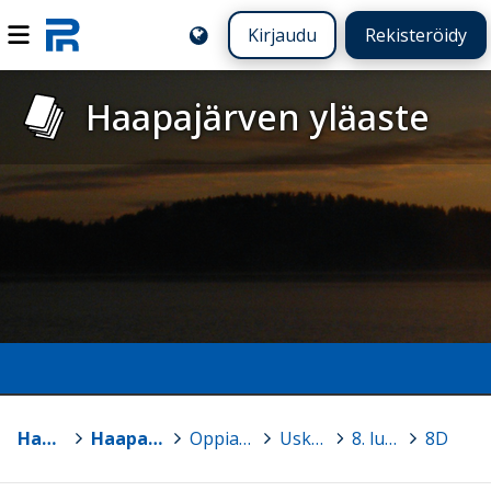
Kirjaudu
Rekisteröidy
Haapajärven yläaste
Haapajärvi
>
Haapajärven yläaste
>
Oppiaineiden sivuja
>
Uskonto
>
8. luokka
>
8D