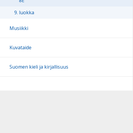
8E
9. luokka
Musiikki
Kuvataide
Suomen kieli ja kirjallisuus
Sivun alkuun
Ohjeet
Saavutettavuus