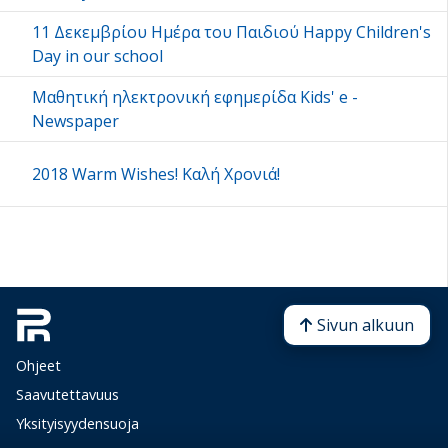
11 Δεκεμβρίου Ημέρα του Παιδιού Happy Children's
Day in our school
Μαθητική ηλεκτρονική εφημερίδα Kids' e -
Newspaper
2018 Warm Wishes! Kαλή Χρονιά!
Sivun alkuun
Ohjeet
Saavutettavuus
Yksityisyydensuoja