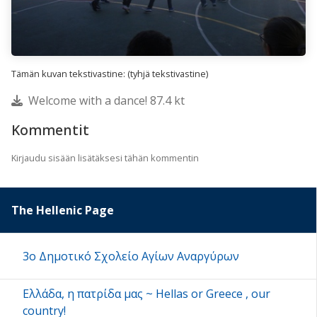
Tämän kuvan tekstivastine: (tyhjä tekstivastine)
Welcome with a dance! 87.4 kt
Kommentit
Kirjaudu sisään lisätäksesi tähän kommentin
The Hellenic Page
3ο Δημοτικό Σχολείο Αγίων Αναργύρων
Eλλάδα, η πατρίδα μας ~ Hellas or Greece , our
country!